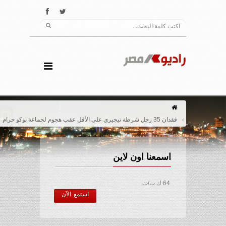
فقدان 35 رجل شرطة نيجيري على الأقل عقب هجوم لجماعة بوكو حرام
اسمعنا اون لاين
64 ك ب/ث
استمع الآن