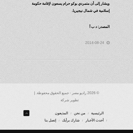
ويشار إلى أن متمردي بوكو حرام يسعون لإقامة حكومة
إسلامية في شمال نيجيريا.
المصدر: د ب أ
2014-08-24
© 2026 راديو مصر - جميع الحقوق محفوظة. |
تطوير شركة
الرئيسية
من نحن
المذيعون
أحدث الأخبار
شارك برأيك
إتصل بنا