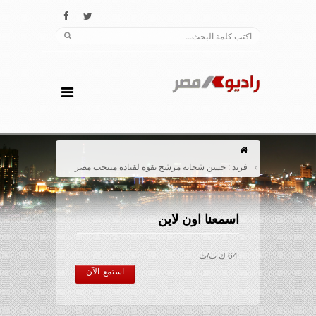
فريد : حسن شحاتة مرشح بقوة لقيادة منتخب مصر
اسمعنا اون لاين
64 ك ب/ث
استمع الآن