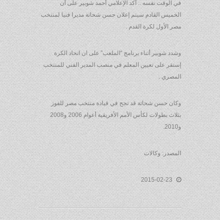
في الوقت نفسه .. أكد الإعلامي أحمد شوبير على أن
الخميس القادم سيتم إعلان حسن شحاتة مديرا فنيا لمنتخب
مصر الأول لكرة القدم .
وشدد شوبير أثناء برنامج “الملعب” على ان اتحاد الكرة
إستقر على تعيين المعلم في منصب المدير الفني للمنتخب
المصري .
وكان حسن شحاتة قد نجح في قيادة منتخب مصر للفوز
بثلاث بطولات لكأس الأمم الأفريقية أعوام 2006 و2008
و2010.
المصدر: وكالات
2015-02-23