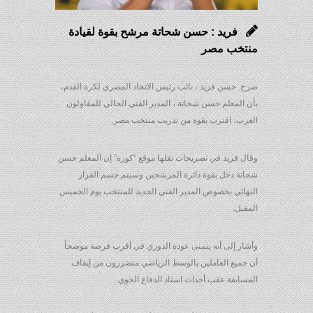
فريد : حسن شحاتة مرشح بقوة لقيادة
منتخب مصر
صرح حسن فريد ، نائب رئيس الاتحاد المصري لكرة القدم،
بأن المعلم حسن شحاتة ، المدير الفني الحالي للمقاولون
العرب، اقترب بقوة من تدريب منتخب مصر.
وقال فريد في تصريحات نقلها موقع “كورة” إن المعلم حسن
شحاتة دخل بقوة دائرة المرشحين وسيتم حسم القرار
النهائي بخصوص المدير الفني الجديد للمنتخب يوم الخميس
المقبل.
وأشار إلى أنه يتمنى عودة الدوري في أقرب فرصة موضحاً
أن جميع العاملين بالوسط الرياضي متضررون من إيقاف
المسابقة عقب أحداث استاد الدفاع الجوي.