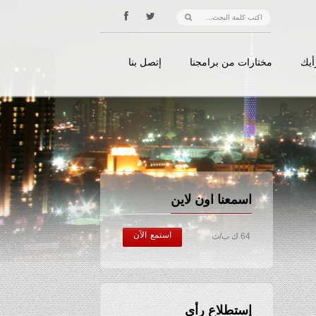
أيك
مختارات من برامجنا
إتصل بنا
اسمعنا اون لاين
استمع الآن
64 ك ب/ث
إستطلاع رأي