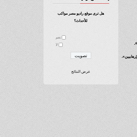
هل ترى موقع راديو مصر مواكب
للأحداث؟
نعم
.
لا
رهابيين».
عرض النتائج