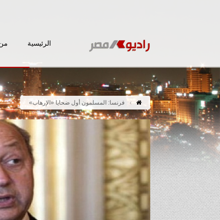
الرئيسية
من 
فرنسا: المسلمون أول ضحايا «الإرهاب»