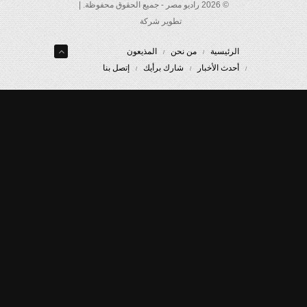
© 2026 راديو مصر - جميع الحقوق محفوظة. |
تطوير شركة
الرئيسية
من نحن
المذيعون
أحدث الأخبار
شارك برأيك
إتصل بنا