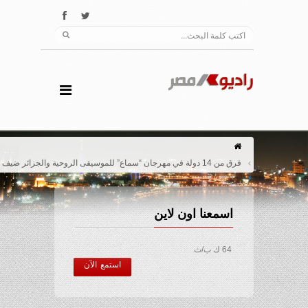
فرق من 14 دولة في مهرجان “سماع” للموسيقى الروحية والجزائر ضيف الشرف
اسمعنا اون لاين
64 ك ب/ث
استمع الآن