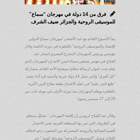
فرق من 14 دولة في مهرجان “سماع”
للموسيقى الروحية والجزائر ضيف الشرف
يبدأ الأسبوع القادم مع عيد الأضحى “مهرجان سماع الدولي
للإنشاد والموسيقى الروحية” بالقاهرة في دورته الثامنة وقال
مؤسس ورئيس المهرجان المخرج المصري انتصار عبد
الفتاح في مؤتمر صحفي مساء امس الأحد إن المهرجان الذي
يقام تحت عنوان (رسالة سلام) سيفتتح الأحد القادم بمشاركة
“كل الفرق” والتي تمثل 14 دولة عربية وأجنبية في أداء نشيد
“طلع البدر علينا” في حفل الافتتاح بقلعة صلاح الدين الأثرية
بالقاهرة ويقام المهرجان منذ دورته الأولى في موعد ثابت من
20 إلى 27 سبتمبر سنويا.
وقال عبد الفتاح لرويترز إن إقامة المهرجان ” بشكل منتظم
في الظروف التي تمر بها المنطقة العربية يعني الانتصار
للقيم الجمالية والروحية المشتركة بين الشعوب رغم اختلاف
اللغات وتمثل “الموسيقى الروحية” معزوفة كونية ” عبر