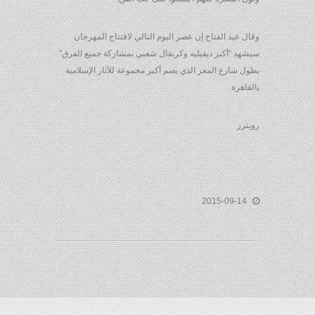
وقال عبد الفتاح إن عصر اليوم التالي لافتتاح المهرجان
سيشهد “أكبر ديفيليه وكرنفال شعبي بمشاركة جميع الفرق”
بطول شارع المعز الذي يضم أكبر مجموعة للآثار الإسلامية
بالقاهرة.
رويترز
2015-09-14