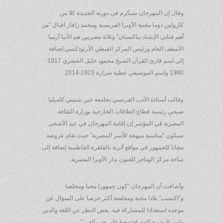
وقال إن المهرجان سيكرم في دورته الجديدة كلا من
كارولين دوما مغنية الأوبرا الفرنسية ومحمد زافار اقبال “من
أهم فناني الإنشاد بباكستان” وثلاثة مصريين هم الأنبا أرميا
الأسقف العام ورئيس المركز القبطي الأرثوذكسي إضافة
إلى اسم قارئ القرآن الشيخ محمود خليل الحصري 1917-
1980 واسم الموسيقي عطية شرارة 1923-2014.
وقالت أستاذة الأدب الفرنسي بجامعة عين شمس كاميليا
صبحي رئيسة قطاع العلاقات الخارجية بوزارة الثقافة
المصرية في المؤتمر إن إقامة المهرجان في عيد الأضحى
سيكون “مناسبة مبهجة للأسر المصرية” حيث تقام عروضه
مجانا للجمهور في مواقع أثرية بالقاهرة الفاطمية إضافة إلى
ساحة مركز الهناجر للفنون بدار الأوبرا المصرية.
وأضافت أن المهرجان “كون جمهورا محبا ومخلصا
و”اكتسب” بلادا محبة ومخلصة أكثر حرصا على السؤال عن
موعده استعدادا للمشاركة فيه. بغض النظر عن اللغة والدين
ولون البشرة كلهم اجتمعوا على حب الفن.”