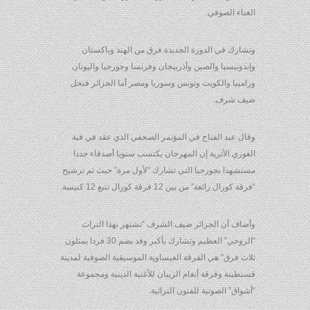
الغناء الصوفي.
وتشارك في الدورة الجديدة فرق من الهند وباكستان
وإندونيسيا والصين وأذربيجان وفرنسا وجورجيا واليونان
وزامبيا والكويت وتونس وسوريا ومصر أما الجزائر فتحل
ضيف شرف.
وقال عبد الفتاح في المؤتمر الصحفي الذي عقد في قبة
الغوري الأثرية إن المهرجان يكتسب سنويا أصدقاء جددا
مستشهدا بجورجيا التي تشارك “لأول مرة” حيث تم ترشيح
“فرقة كورال رائعة” من بين 12 فرقة كورال تتبع 12 كنيسة.
وأضاف أن الجزائر ضيف الشرف “تشتهر بهذا التراث
“الروحي” العظيم وتشارك بأكبر وفد يضم 30 فردا يمثلون
ثلاث فرق” هي الفرقة العيساوية الموسيقية الصوفية لمدينة
قسنطينة وفرقة أنغام الزيبان للأغنية الدينية ومجموعة
“أشواق” الصوتية للفنون التراثية.