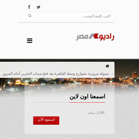
سيولة مرورية بشوارع وسط القاهرة بعد فتح ميدان التحرير أمام المرور
اسمعنا اون لاين
64 ك ب/ث
استمع الآن