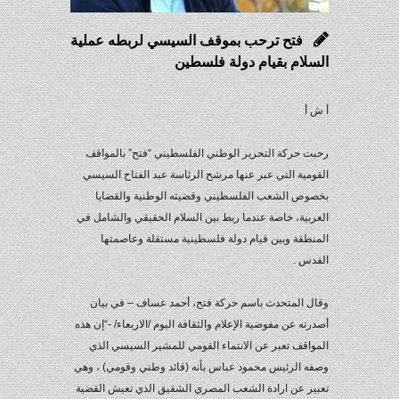
فتح ترحب بموقف السيسي لربطه عملية
السلام بقيام دولة فلسطين
أ ش أ
رحبت حركة التحرير الوطني الفلسطيني “فتح” بالمواقف
القومية التي عبر عنها مرشح الرئاسة عبد الفتاح السيسي
بخصوص الشعب الفلسطيني وقضيته الوطنية والقضايا
العربية، خاصة عندما ربط بين السلام الحقيقي والشامل في
المنطقة وبين قيام دولة فلسطينية مستقلة وعاصمتها
القدس .
وقال المتحدث باسم حركة فتح، أحمد عساف – في بيان
أصدرته عن مفوضية الإعلام والثقافة اليوم /الاربعاء/ -“إن هذه
المواقف تعبر عن الانتماء القومي للمشير السيسي الذي
وصفه الرئيس محمود عباس بأنه (قائد وطني وقومي) ، وهي
تعبير عن ارادة الشعب المصري الشقيق الذي تعيش القضية