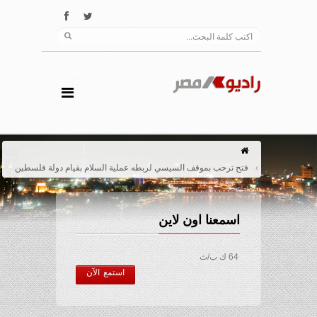
فتح ترحب بموقف السيسي لربطه عملية السلام بقيام دولة فلسطين
اسمعنا اون لاين
64 ك ب/ث
استمع الآن