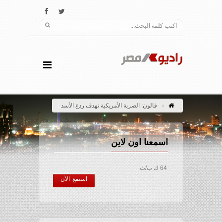
فالون: الضربة الأمريكية تهدف ردع الأسد
اسمعنا اون لاين
64 ك ب/ث
استمع الآن