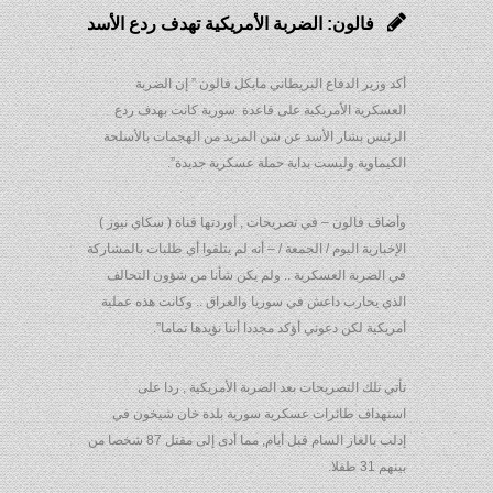
فالون: الضربة الأمريكية تهدف ردع الأسد
أكد وزير الدفاع البريطاني مايكل فالون ” إن الضربة
العسكرية الأمريكية على قاعدة سورية كانت بهدف ردع
الرئيس بشار الأسد عن شن المزيد من الهجمات بالأسلحة
الكيماوية وليست بداية حملة عسكرية جديدة”.
وأضاف فالون – في تصريحات , أوردتها قناة ( سكاي نيوز )
الإخبارية اليوم / الجمعة / – أنه لم يتلقوا أي طلبات بالمشاركة
في الضربة العسكرية .. ولم يكن شأنا من شؤون التحالف
الذي يحارب داعش في سوريا والعراق .. وكانت هذه عملية
أمريكية لكن دعوني أؤكد مجددا أننا نؤيدها تماما”.
تأتي تلك التصريحات بعد الضربة الأمريكية , ردا على
استهداف طائرات عسكرية سورية بلدة خان شيخون في
إدلب بالغاز السام قبل أيام, مما أدى إلى مقتل 87 شخصا من
بينهم 31 طفلا.