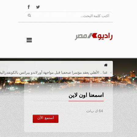
غدا .. الأهلي يعقد مؤتمرا صحفيا قبل مواجهة أورلاندو بيراتس بالكونفدرالية
اسمعنا اون لاين
64 ك ب/ث
استمع الآن