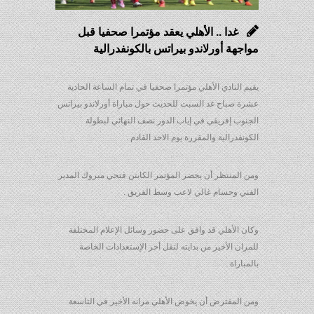
غدا .. الأهلي يعقد مؤتمرا صحفيا قبل
مواجهة أورلاندو بيراتس بالكونفدرالية
يقيم النادي الأهلي مؤتمرا صحفيا في تمام الساعة الحادية
عشرة صباح غد السبت للحديث حول مباراة أورلاندو بيراتس
الجنوب إفريقي في إياب الدور نصف النهائي لبطولة
الكونفدرالية والمقررة يوم الاحد القادم .
ومن المنتظر أن يحضر المؤتمر الكابتن فتحي مبروك المدير
الفني وحسام غالي لاعب وسط الفريق .
وكان الأهلي قد وافق على حضور وسائل الإعلام المختلفة
للمران الأخير من بدايته لنقل أخر الإستعدادات الخاصة
بالمباراة .
ومن المفترض أن يخوض الأهلي مرانه الأخير في التاسعة