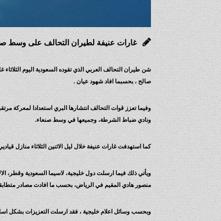
غارات عنيفة لطيران التحالف على وسط صن
شن طيران التحالف العربي الذي تقوده السعودية اليوم الثلاثاء 
صالح ، بحسبما افاد شهود عيان .
وفيما تعزز قوات التحالف انتشارها البري استعدادا لمعركة مرت
ونادي ضباط الشرطة، وجميعها في وسط صنعاء.
كما استهدفت غارات عنيفة خلال ليل الاثنين الثلاثاء منازل قياديي
ويأتي ذلك فيما ارسلت دول خليجية، لاسيما السعودية وقطر، الال
منصور هادي المقيم في الرياض، بحسب ما افادت مصادر متطابقة
وبحسب وسائل اعلام خليجية ، فقد ارسلت التعزيزات بشكل اسا