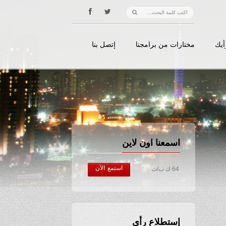
أيك
مختارات من برامجنا
إتصل بنا
اسمعنا اون لاين
استمع الآن
64 ك ب/ث
إستطلاع رأي