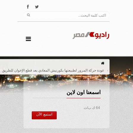
عودة حركة المرور لطبيعتها بكورنيش المعادي بعد قطع الإخوان للطريق
اسمعنا اون لاين
64 ك ب/ث
استمع الآن