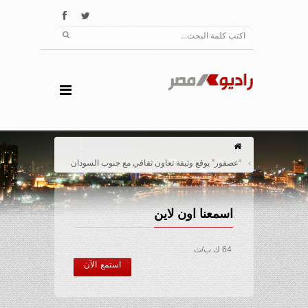
“عصفور” يوقع وثيقة تعاون ثقافي مع جنوب السودان
اسمعنا اون لاين
64 ك ب/ث
استمع الآن