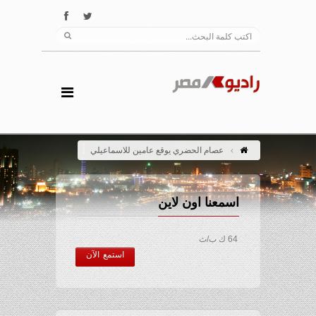
عصام الحضري يوقع عامين للاسماعيلي
اسمعنا اون لاين
64 ك ب/ث
استمع الآن