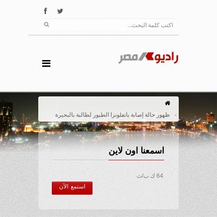
ظهور حالة إصابة بانفلونزا الطيور لطالبة بالبحيرة
اسمعنا اون لاين
64 ك ب/ث
استمع الآن