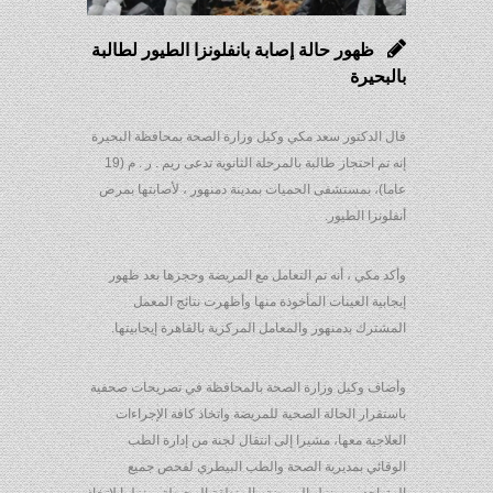
ظهور حالة إصابة بانفلونزا الطيور لطالبة
بالبحيرة
قال الدكتور سعد مكي وكيل وزارة الصحة بمحافظة البحيرة
إنه تم احتجاز طالبة بالمرحلة الثانوية تدعى ريم . ر . م (19
عاما)، بمستشفى الحميات بمدينة دمنهور ، لأصابتها بمرض
أنفلونزا الطيور.
وأكد مكي ، أنه تم التعامل مع المريضة وحجزها بعد ظهور
إيجابية العينات المأخوذة منها وأظهرت نتائج المعمل
المشترك بدمنهور والمعامل المركزية بالقاهرة إيجابيتها.
وأضاف وكيل وزارة الصحة بالمحافظة في تصريحات صحفية
باستقرار الحالة الصحية للمريضة واتخاذ كافة الإجراءات
العلاجية معها، مشيرا إلى انتقال لجنة من إدارة الطب
الوقائي بمديرية الصحة والطب البيطري لفحص جميع