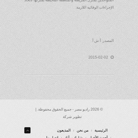
المتواجدين بمنزل المريضة والمنطقة المحيطة بمنزلها لاتخاذ
الإجراءات الوقائية اللازمة.
المصدر: أ ش أ
2015-02-02
© 2026 راديو مصر - جميع الحقوق محفوظة. |
تطوير شركة
الرئيسية
من نحن
المذيعون
أحدث الأخبار
شارك برأيك
إتصل بنا