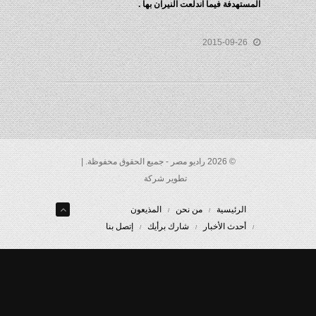
مستهدفة فيما اندلعت النيران بها .
2015-09-26
© 2026 راديو مصر - جميع الحقوق محفوظة. |
تطوير شركة
الرئيسية
من نحن
المذيعون
أحدث الأخبار
شارك برأيك
إتصل بنا