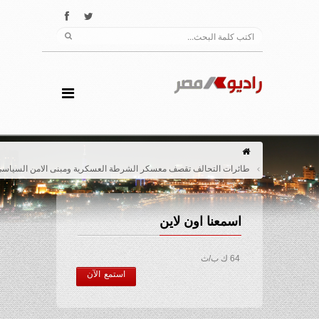
طائرات التحالف تقصف معسكر الشرطة العسكرية ومبنى الامن السياسي شرق صنعاء
اسمعنا اون لاين
64 ك ب/ث
استمع الآن