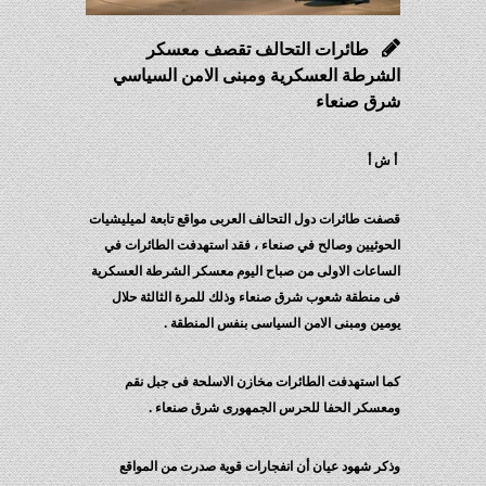
طائرات التحالف تقصف معسكر
شرطة العسكرية ومبنى الامن السياسي
رق صنعاء
ش أ
فت طائرات دول التحالف العربى مواقع تابعة لميليشيات
حوثيين وصالح في صنعاء ، فقد استهدفت الطائرات في
ساعات الاولى من صباح اليوم معسكر الشرطة العسكرية
 منطقة شعوب شرق صنعاء وذلك للمرة الثالثة حلال
مين ومبنى الامن السياسى بنفس المنطقة .
ا استهدفت الطائرات مخازن الاسلحة فى جبل نقم
عسكر الحفا للحرس الجمهورى شرق صنعاء .
كر شهود عيان أن انفجارات قوية صدرت من المواقع