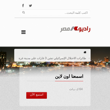
طائرات الاحتلال الإسرائيلي تشن 3 غارات على مدينة غزة
اسمعنا اون لاين
64 ك ب/ث
استمع الآن