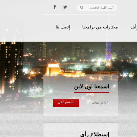
أيك
مختارات من برامجنا
إتصل بنا
اسمعنا اون لاين
استمع الآن
64 ك ب/ث
إستطلاع رأي