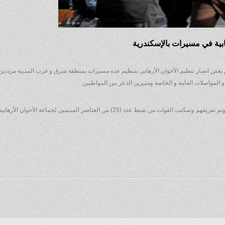
يام بعض ‏انصار تنظيم الأخوان الأرهابى بتنظيم عده مسيرات بمنطقة شرق و غرب المدينة مرددين
‏المواصلات العامة و الخاصة ومثيرين الذعر بين المواطنين.
و على الفور تدخلت القوات الامنيه المشتركة فى الأقوال ‏الأمنية وتم تفريقهم وتمكنت القوات من ضبط عدد (25) من العناصر المنتمين لجماعة الأخوان 