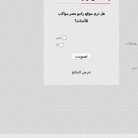
هل ترى موقع راديو مصر مواكب
للأحداث؟
نعم
 هتافات
لا
الأرهابية من
عرض النتائج