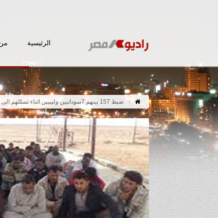
الرئيسية
من 
ضبط 157 بينهم 7سودانيين وليبيين اثناء تسللهم الى ليبيا عبر صحراء السلوم