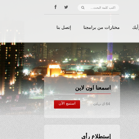
أيك
مختارات من برامجنا
إتصل بنا
اسمعنا اون لاين
استمع الآن
64 ك ب/ث
إستطلاع رأي