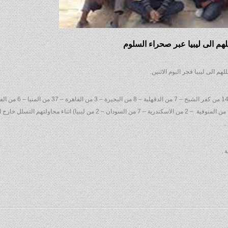
من أسيوط – 32 من بني سويف – 2 من الغربية – 15 من قنا – 1 من المنوفية – 2 من الاسكندرية – 7 من السودان – 2 من ليبيا) اثن
.
 .