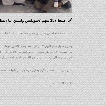
ضبط 157 بينهم 7سودانيين وليبيين اثناء تسللهم الى ليبيا عبر صحراء السلوم
أكد اللواء هشام لطفي مدير أمن مطروح ضبط عدد 157 اثناء تسللهم الى ليبيا فجر اليوم الاثنين.
غير مشروعه الى الجانب الليبى عبر الدروب الصحراويه بالسلوم 
تحرر عن ذلك المحضر اللازم وجارى عرضهم على النيابة المختصة
2015-09-21