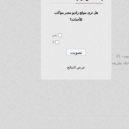
هل ترى موقع راديو مصر مواكب
للأحداث؟
نعم
لا
وصرح لاخبار مصر اليوم الاثنين ان المضبوطين (8 من سوهاج – 14 من كفر الشيخ – 7 من الدقهلية – 8 من البحيرة – 3 من القاهرة – 37 من المنيا – 6 من الفيوم – 21
اء محاولتهم التسلل خارج البلاد بطريقة
عرض النتائج