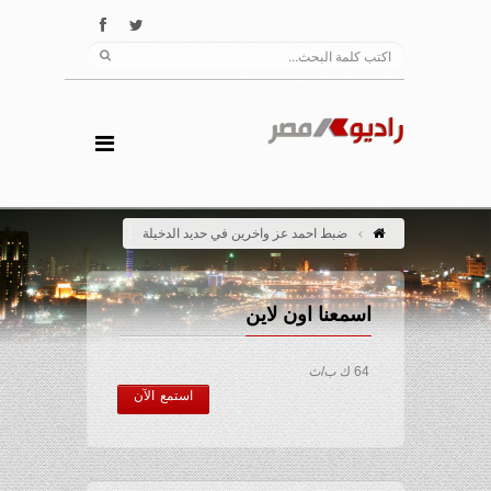
ضبط احمد عز واخرين في حديد الدخيلة
اسمعنا اون لاين
64 ك ب/ث
استمع الآن