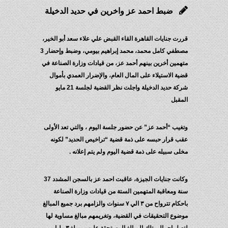
ضبط احمد عز واخرين في حديد الدخيلة
قررت جنايات القاهرة القاء القبض علي علاء سعد أبو الخير،
مصطفي كامل محمد، محمد إبراهيم بيومي، وضبط وإحضار 3
متهمين أخرين بينهم أحمد عز، من قيادات وزارة الصناعة في
قضية الاستيلاء على المال العام، والإضرار العمدي بأموال
شركة حديد الدخيلة واجلت نظر القضية لجلسة 21 مايو
المقبل
وتغيب “أحمد عز” عن حضور جلسة اليوم ، والتي تعد الأولى
عقب قرار حبسه على ذمة قضية “تراخيص الحديد” لكونه
مخلى سبيله على ذمة قضية اليوم ولم يتم إعلانه .
وكانت جنايات الجيزة، عاقبت احمد عز بالسجن المشدد 37
سنة ومعاقبة المتهمين الستة من قيادات وزارة الصناعة
باحكام تترواح من ٣ الي ٧ سنوات والزامهم برد جميع المبالغ
موضوع التحقيقات في القضية، وتغريمهم مبالغ مساوية لها