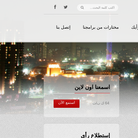
أيك
مختارات من برامجنا
إتصل بنا
اسمعنا اون لاين
استمع الآن
64 ك ب/ث
إستطلاع رأي