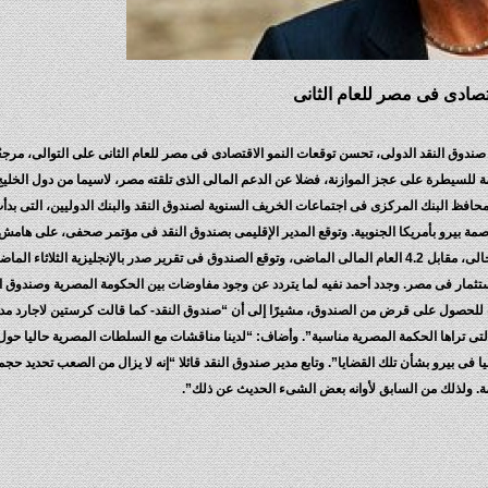
تصادى فى مصر للعام الثانى
دوق النقد الدولى، تحسن توقعات النمو الاقتصادى فى مصر للعام الثانى على التوالى، مرجعً
 للسيطرة على عجز الموازنة، فضلا عن الدعم المالى الذى تلقته مصر، لاسيما من دول الخلي
ومحافظ البنك المركزى فى اجتماعات الخريف السنوية لصندوق النقد والبنك الدوليين، التى بدأت
عاصمة بيرو بأمريكا الجنوبية. وتوقع المدير الإقليمى بصندوق النقد فى مؤتمر صحفى، على هام
الخريف، نمو الاقتصاد المصرى بمعدل 4.3% فى العام المالى الحالى، مقابل 4.2 العام المالى الماضى، وتوقع الصندوق فى تقرير صدر بالإنجليزية الثلا
4 فى 2015، مما يعكس تعافى الاستثمار فى مصر. وجدد أحمد نفيه لما يتردد عن وجود مفاوضات بين الحكومة المصرية وصندوق 
للحصول على قرض من الصندوق، مشيرًا إلى أن “صندوق النقد- كما قالت كرستين لاجارد مدي
التى تراها الحكمة المصرية مناسبة”. وأضاف: “لدينا مناقشات مع السلطات المصرية حاليا حول 
ا فى بيرو بشأن تلك القضايا”. وتابع مدير صندوق النقد قائلا “إنه لا يزال من الصعب تحديد
ة. ولذلك من السابق لأوانه بعض الشىء الحديث عن ذلك”.