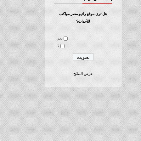
هل ترى موقع راديو مصر مواكب
للأحداث؟
نعم
لا
عرض النتائج