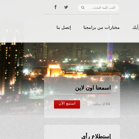
أيك
مختارات من برامجنا
إتصل بنا
اسمعنا اون لاين
استمع الآن
64 ك ب/ث
إستطلاع رأي