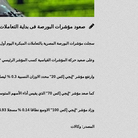
صعود مؤشرات البورصة فى بداية التعاملات
سجلت مؤشرات البورصة المصرية بالتعاملات المبكرة اليوم أول جل
وعلى صعيد حركة المؤشرات القياسية كسب المؤشر الرئيسي “إيجي إكس30″- الذي يضم انشط 30 شركة مقيدة 0.17 % ليبلغ م
وارتفع مؤشر “إيجي إكس 20″ محدد الاوزان النسبية 0.3 % ليصل عند مستوى 10660.65 نقطة.
كما صعد مؤشر “إيجي إكس 70″ الذي يقيس أداء الأسهم المتوسطة بنسبة 0.04 % ليبلغ 577.37 نقطة.
وزاد مؤشر “إيجي إكس 100″ الاوسع نطاقا 0.14 % مسجلا 1154.93 نقطة.
المصدر: وكالات