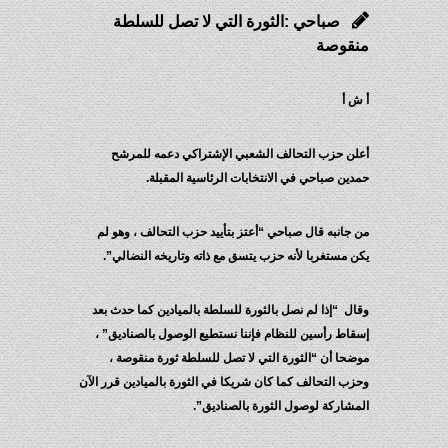
صباحي :الثورة التي لا تصل للسلطة
منقوصة
أ ش أ
أعلن حزب التحالف الشعبي الإشتراكي دعمه للمرشح
حمدين صباحي في الانتخابات الرئاسية المقبلة.
من جانبه قال صباحي “أعتز بتأييد حزب التحالف ، وهو لم
يكن مستغربا لأنه حزب يتسق مع ذاته وتاريخه النضالي”.
وقال “إذا لم نصل بالثورة للسلطة بالميادين كما حدث بعد
إسقاط رأسين للنظام فإننا نستطيع الوصول بالصناديق” ،
موضحا أن “الثورة التي لا تصل للسلطة ثورة منقوصة ،
وحزب التحالف كما كان شريكا في الثورة بالميادين قرر الآن
المشاركة لوصول الثورة بالصناديق”.