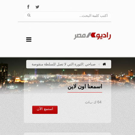
صباحي :الثورة التي لا تصل للسلطة منقوصة
اسمعنا اون لاين
64 ك ب/ث
استمع الآن