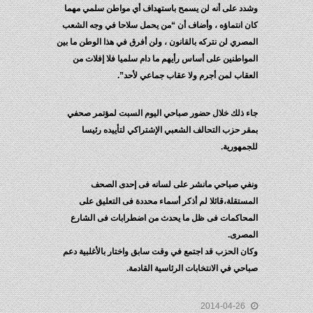
وشدد على أنه لن يسمح باستهداف أي مواطن سلمي مهما
كان انتماؤه ، وأضاف أن “من يحمل سلاحا في وجه الشعب
المصري لن نتركه بالقانون ، ولن أفرق في هذا الوطن ما بين
المواطنين على أساس رأيهم ما دام سلميا فلا إفلات من
العقاب لمن أجرم ولا عقاب جماعي لأحد”.
جاء ذلك خلال حضور صباحي اليوم السبت لمؤتمر صحفي
بمقر حزب التحالف الشعبي الإشتراكي لتأييده رئيسا
للجمهورية.
ونفي صباحي مانشر على لسانه فى إحدى الصحف
المستقلة،قائلا لم أذكر أسماء محددة فى التعليق على
المحاكمات فى ظل ما يحدث من اضطرابات فى الشارع
المصرى.
وكان الحزب قد اجتمع في وقت سابق واختار بالأغلبية دعم
صباحي في الانتخابات الرئاسية القادمة.
2014-04-26