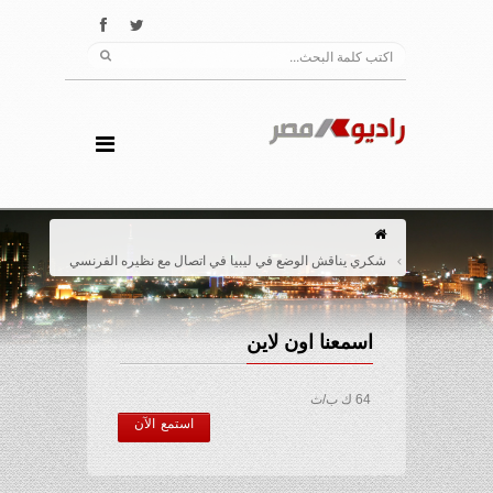
شكري يناقش الوضع في ليبيا في اتصال مع نظيره الفرنسي
اسمعنا اون لاين
64 ك ب/ث
استمع الآن