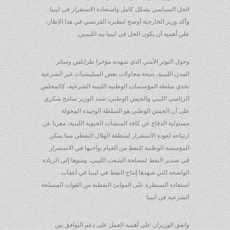
الحل السياسي بشكل كامل واستعادة الاستقرار في ليبيا.
وأكد وزير الخارجية أوضح لنظيره الفرنسي في هذا الإطار،
علي أهمية أن يكون الحل في ليبيا بيد الليبيين.
وحول التوتر الأمني الذي شهدته مؤخرا طرابلس وسائر
المدن الليبية، نتيجة محاولات بعض الميليشيات غير الشرعية
تحدي سلطة المؤسسات الوطنية الليبية الشرعية، كالمجلس
الرئاسي الليبي والجيش الوطني، شدد الوزير سامح شكري
على أن الجيش الوطني هو السلطة الوحيدة المخولة
مسئولية الدفاع عن كافة المنشآت الحيوية الليبية، معربا عن
ارتياحه لعودة الاستقرار لمنطقة الهلال النفطي مما يمكن
المؤسسة الوطنية للنفط من القيام بواجبها في الاستمرار
في تصدير النفط لمصلحة الشعب الليبي، ومنوها إلى الزيادة
الواضحة التي شهدها إنتاج النفط في ليبيا في أعقاب
استعادة السيطرة على الموانئ النفطية من القوات المسلحة
الشرعية في ليبيا.
واتفق الوزيران على أهمية العمل على دعم التوافق بين