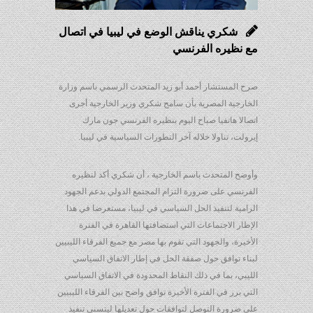
شكري يناقش الوضع في ليبيا في اتصال
مع نظيره الفرنسي
صرح المستشار أحمد أبو زيد المتحدث الرسمي باسم وزارة
الخارجية المصرية بأن سامح شكري وزير الخارجية أجرى
اتصالا هاتفيا صباح اليوم بنظيره الفرنسي جون مارك
إيرولت، تناولا خلاله آخر التطورات السياسية في ليبيا.
وأوضح المتحدث باسم الخارجية ، أن شكري أكد لنظيره
الفرنسي على ضرورة التزام المجتمع الدولي بدعم الجهود
الرامية لتنفيذ الحل السياسي في ليبيا، مستعرضا في هذا
الإطار الاجتماعات التي استضافتها القاهرة في الفترة
الأخيرة، والجهود التي تقوم بها مصر مع جميع الفرقاء الليبيين
لبناء توافق حول صفقة الحل في إطار الاتفاق السياسي
الليبي، بما في ذلك النقاط المحدودة في الاتفاق السياسي
التي برز في الفترة الأخيرة توافق واضح بين الفرقاء الليبيين
على ضرورة التوصل لتوافقات حول تعديلها ليتسنى تنفيذ