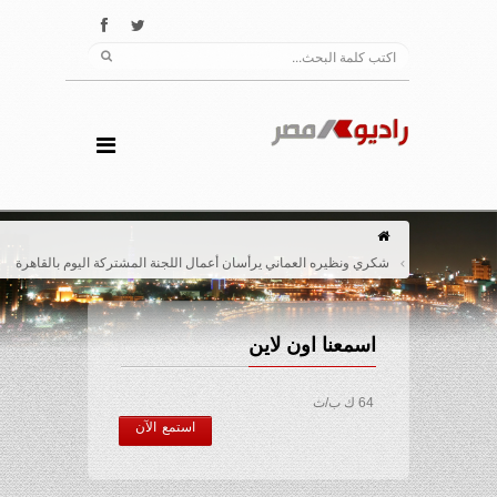
شكري ونظيره العماني يرأسان أعمال اللجنة المشتركة اليوم بالقاهرة
اسمعنا اون لاين
64 ك ب/ث
استمع الآن