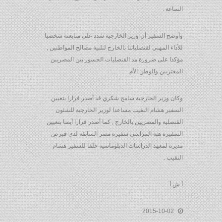
الساعة .
وأوضح السفير أن وزير الخارجية شدد على متابعته شخصيا
للأداء المهني لقنصلياتنا بالخارج لتلبية مصالح المواطنين ,
مؤكدا على ضرورة مد القنصليات الجسور بين المصريين
المغتربين والوطن الأم .
وكان وزير الخارجية سامح شكري قد أصدر قرارا بتعيين
السفير هشام النقيب مساعدا لوزير الخارجية للشئون
القنصلية والمصريين بالخارج , كما أصدر قرارا أيضا بتعيين
السفيرة هبة المراسي سفيرة مصر السابقة لدى قبرص
مديرة لمعهد الدراسات الدبلوماسية خلفا للسفير هشام
النقيب .
أ ش أ
2015-10-02