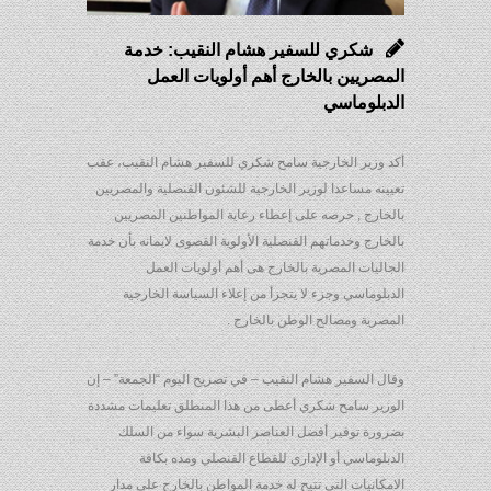
شكري للسفير هشام النقيب: خدمة
المصريين بالخارج أهم أولويات العمل
الدبلوماسي
أكد وزير الخارجية سامح شكري للسفير هشام النقيب، عقب
تعيينه مساعدا لوزير الخارجية للشئون القنصلية والمصريين
بالخارج , حرصه على إعطاء رعاية المواطنين المصريين
بالخارج وخدماتهم القنصلية الأولوية القصوى لايمانه بأن خدمة
الجاليات المصرية بالخارج هى أهم أولويات العمل
الدبلوماسي وجزء لا يتجزأ من إعلاء السياسة الخارجية
المصرية ومصالح الوطن بالخارج .
وقال السفير هشام النقيب – في تصريح اليوم “الجمعة” – إن
الوزير سامح شكري أعطى من هذا المنطلق تعليمات مشددة
بضرورة توفير أفضل العناصر البشرية سواء من السلك
الدبلوماسي أو الإداري للقطاع القنصلي ومده بكافة
الامكانيات التي تتيح له خدمة المواطن بالخارج على مدار