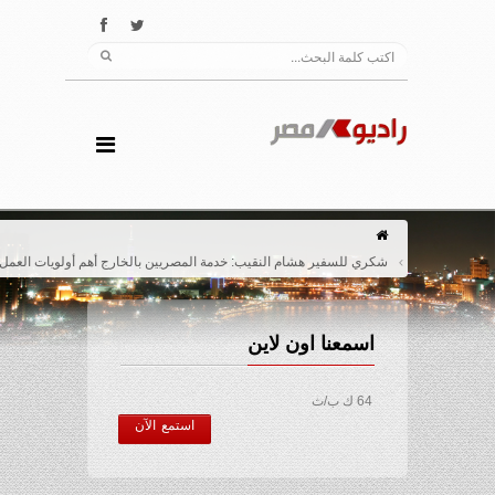
شكري للسفير هشام النقيب: خدمة المصريين بالخارج أهم أولويات العمل الدبلوماسي
اسمعنا اون لاين
64 ك ب/ث
استمع الآن