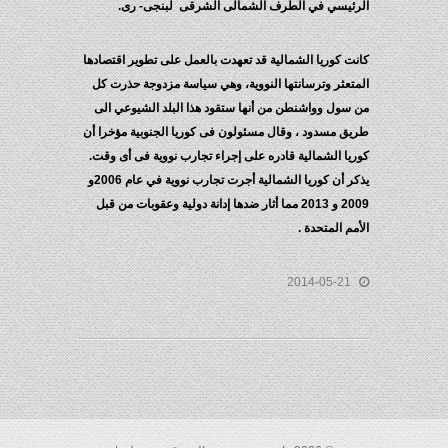
الرئيسي في الطرف الشمالى الشرقى لبنجى- رى.
كانت كوريا الشمالية قد تعهدت بالعمل على تطوير اقتصادها
المتعثر وترسانتها النووية، وهي سياسة مزدوجة حذرت كل
من سول وواشنطن من أنها ستقود هذا البلد الشيوعي الى
طريق مسدود ، وقال مسئولون فى كوريا الجنوبية مؤخرا أن
كوريا الشمالية قادره على إجراء تجارب نووية فى أى وقت.
يذكر أن كوريا الشمالية أجرت تجارب نووية في عام 2006و
2009 و 2013 مما أثار ضدها إدانة دولية وعقوبات من قبل
الأمم المتحدة .
2014-05-21