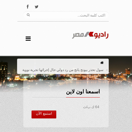
سول تحذر بيونج يانج من رد دولي حال إجرائها تجربة نووية
اسمعنا اون لاين
64 ك ب/ث
استمع الآن