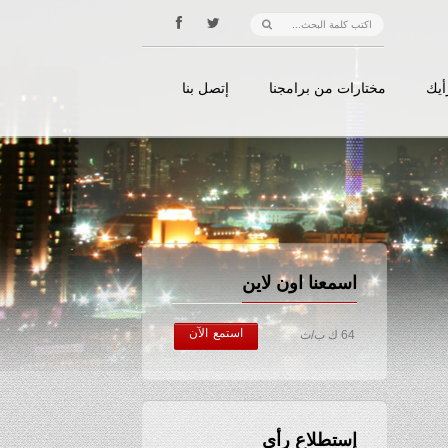
أيك
مختارات من برامجنا
إتصل بنا
اسمعنا اون لاين
استمع الآن
64 ك ب/ث
إستطلاع رأي