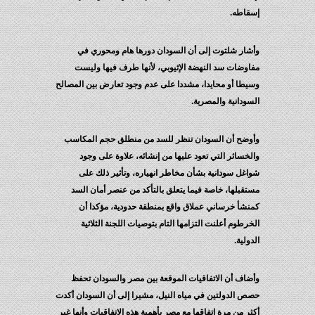
إسقاطه.
وأشار شلتوت إلى أن السودان دورها هام ومحوري في
مفاوضات سد النهضة الإثيوبي، لأنها طرف فيها وليست
وسيطا أو محايدا، مشددا على عدم وجود تعارض بين المصالح
السودانية والمصرية.
وأوضح أن السودان تنظر للسد من منطلق حجم المكاسب
والخسائر التي تعود عليها من إنشائه، علاوة على وجود
شواغل سودانية بشأن مخاطر انهياره، وتأثير ذلك على
مستقبلها، خاصة فيما يتعلق بالتأكد من عنصر أمان السد
كمنشأ خرساني عملاق واقع بمنطقة حدودية، مؤكدا أن
الخرطوم أعلنت التزامها التام بتوصيات اللجنة الثلاثية
الدولية.
وأضاف أن الاتفاقيات الموقعة بين مصر والسودان تحفظ
حصص الدولتين في مياه النيل، مشيرا إلى أن السودان أكدت
أكثر من مرة اتفاقها مع مصر بأهمية هذه الاتفاقيات وأنها غير