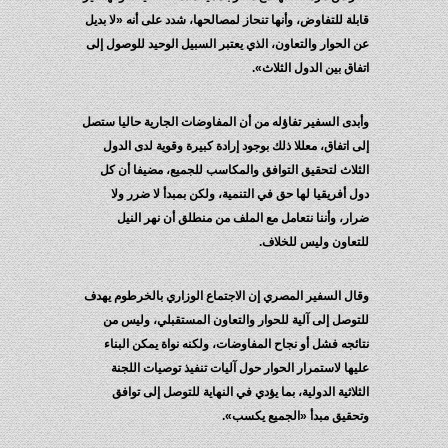
قابلة للتفاوض، وأنها تنحاز لمصالحها، شدد على أنه «لا بديل
عن الحوار والتعاون، الذي يعتبر السبيل الوحيد للوصول إلى
اتفاق بين الدول الثلاث».
وأبدى السفير تفاؤله من أن المفاوضات الجارية حاليا ستصل
إلى اتفاق، معللا ذلك بوجود إرادة كبيرة وقوية لدى الدول
الثلاث لتحقيق التوافق والمكاسب للجميع، مضيفا أن كل
دول أفريقيا لها حق في التنمية، ولكن بمبدأ لا ضرر ولا
ضرار، وأننا نتعامل مع الملف من منطلق أن نهر النيل
للتعاون وليس للخلاف.
وقال السفير المصري إن الاجتماع الوزاري بالخرطوم يهدف
للتوصل إلى آلية للحوار والتعاون المستقبلي، وليس من
نتائجه فشل أو نجاح المفاوضات، ولكنه نواة يمكن البناء
عليها لاستمرار الحوار حول آليات تنفيذ توصيات اللجنة
الثلاثية الدولية، بما يؤدي في النهاية للتوصل إلى توافق
وتحقيق مبدأ «الجميع يكسب».