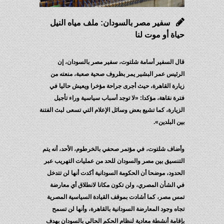
سفير مصر بالسودان: ملف مياه النيل
حياة أو موت لنا
قال السفير أسامة شلتوت، سفير مصر بالسودان، إن
الرئيس عمر البشير يمر بظروف صحية صعبة، منعته من
زيارة القاهرة، حيث أجرى جراحة مؤخرا ويعيش حاليا في
فترة نقاهة، مؤكدا: «لا توجد أسباب سياسية وراء تأجيل
الزيارة، كما تشيع بعض وسائل الإعلام التي تسعى لبث الفتنة
بين البلدين».
وأضاف شلتوت، في مؤتمر صحفي بالخرطوم، الأحد، أنه يتم
التنسيق بين مصر والسودان للحد من عمليات التهريب عبر
الحدود، موضحا أن الحكومة السودانية أكدت أنها لن تتدخل
في الشأن المصري، ولن تكون مكانا لانطلاق أي معارضة
تمس مصر، كما أشادت بموقف القيادة السياسية المصرية
تجاه وجود المعارضة السودانية بالقاهرة، وأنها لن تسمح
بإقامة أنشطة معادية لنظام الحكم الحالي بالسودان بهدف