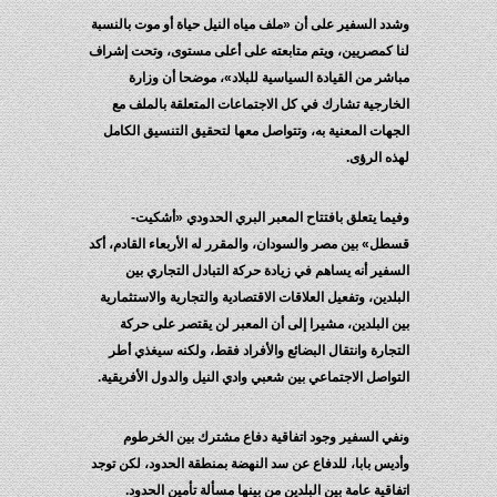
وشدد السفير على أن «ملف مياه النيل حياة أو موت بالنسبة
لنا كمصريين، ويتم متابعته على أعلى مستوى، وتحت إشراف
مباشر من القيادة السياسية للبلاد»، موضحا أن وزارة
الخارجية تشارك في كل الاجتماعات المتعلقة بالملف مع
الجهات المعنية به، وتتواصل معها لتحقيق التنسيق الكامل
لهذه الرؤى.
وفيما يتعلق بافتتاح المعبر البري الحدودي «أشكيت-
قسطل» بين مصر والسودان، والمقرر له الأربعاء القادم، أكد
السفير أنه يساهم في زيادة حركة التبادل التجاري بين
البلدين، وتفعيل العلاقات الاقتصادية والتجارية والاستثمارية
بين البلدين، مشيرا إلى أن المعبر لن يقتصر على حركة
التجارة وانتقال البضائع والأفراد فقط، ولكنه سيغذي أطر
التواصل الاجتماعي بين شعبي وادي النيل والدول الأفريقية.
ونفي السفير وجود اتفاقية دفاع مشترك بين الخرطوم
وأديس بابا، للدفاع عن سد النهضة بمنطقة الحدود، لكن توجد
اتفاقية عامة بين البلدين من بينها مسألة تأمين الحدود.