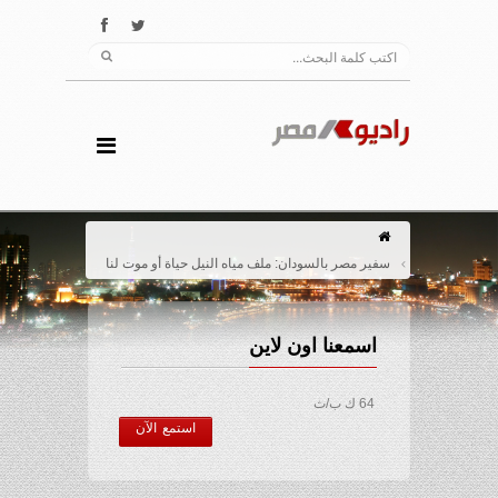
سفير مصر بالسودان: ملف مياه النيل حياة أو موت لنا
اسمعنا اون لاين
64 ك ب/ث
استمع الآن