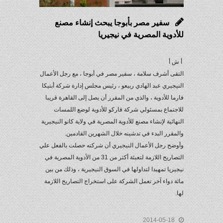
سفير مصر بأبوجا يبحث إنشاء مصنع
للأدوية المصرية في نيجيريا
أ ش أ
التقى أشرف سلامة ، سفير مصر في أبوجا ، مع رجل الأعمال
النيجيري عبد الهادي ربيعو ، رئيس مجلس إدارة شركة أبتيكا
فارما للأدوية ، والذي من المقرر أن يصل إلى القاهرة قريبا
للاجتماع بمسئولي شركة فاركو للأدوية لوضع اللمسات
النهائية لإنشاء مصنع للأدوية المصرية في ولاية كانو النيجيرية
والمقرر البدء في تدشينه خلال الشهرين القادمين.
وأوضح رجل الأعمال النيجيري أن شركته حصلت بالفعل علي
التصاريح اللازمة لتعبئة أكثر من 31 من الأدوية المصرية في
نيجيريا تمهيدا لتداولها في السوق النيجيرية ، وذلك من بين
مائة دواء آخر تعمل الشركة على استخراج التصاريح اللازمة
لها.
2014-05-18