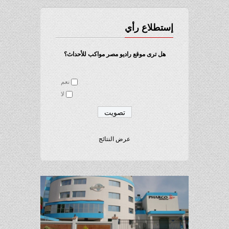
إستطلاع رأي
هل ترى موقع راديو مصر مواكب للأحداث؟
نعم
لا
عرض النتائج