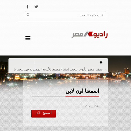
سفير مصر بأبوجا يبحث إنشاء مصنع للأدوية المصرية في نيجيريا
اسمعنا اون لاين
64 ك ب/ث
استمع الآن