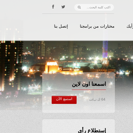
أيك
مختارات من برامجنا
إتصل بنا
اسمعنا اون لاين
استمع الآن
64 ك ب/ث
إستطلاع رأي