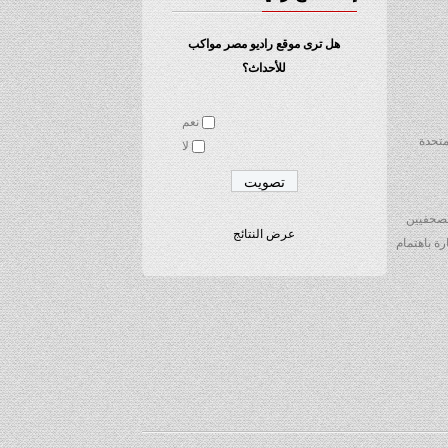
هل ترى موقع راديو مصر مواكب
للأحداث؟
نعم
متحدة
لا
لصحفيين
عرض النتائج
رة باهتمام