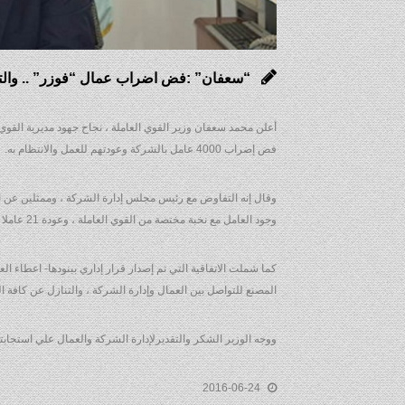
“سعفان” :فض اضراب عمال “فوزر” .. والتوافق ع
أعلن محمد سعفان وزير القوي العاملة ، نجاح جهود مديرية القوي ا
فض إضراب 4000 عامل بالشركة وعودتهم للعمل والانتظام به.
وجود العامل مع نخبة مختصة من القوي العاملة ، وعودة 21 عاملا سبق فصلهم بدون تحقيق، وتعديل نظام الخصومات “بدل الانتظام”.
كما شملت الاتفاقية التي تم إصدار قرار إداري ببنودها- اعطاء 
المصنع للتواصل بين العمال وإدارة الشركة ، والتنازل عن كافة
ووجه الوزير الشكر والتقديرلإدارة الشركة والعمال علي استجابتهم
2016-06-24