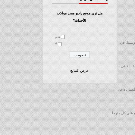
هل ترى موقع راديو مصر مواكب
للأحداث؟
نعم
ويسنا، في
لا
إعتداد باستمارة (6) الخاصة بإنهاء الخدمة ، إلا في
عرض النتائج
لعمال داخل
فع علي كل منهما