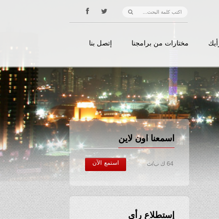
أيك
مختارات من برامجنا
إتصل بنا
اسمعنا اون لاين
استمع الآن
64 ك ب/ث
إستطلاع رأي