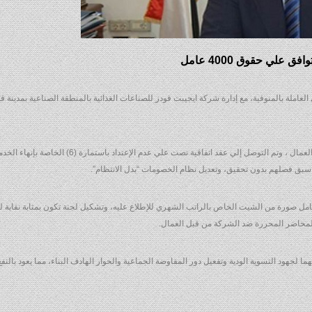
لي حقوق 4000 عامل
لعاملة بالمنوفية، مع إدارة شركة ايجيبت فودز للصناعات الغذائية بالمنطقة الصناعية بمدينة ق
وقال إنه التفاوض مع رئيس مجلس إدارة الشركة ، وممثلين عن العمال ، وتم التوصل إلي عقد اتفاقية نصت علي عدم ال
العامل صورة من الشيت الخاص بالراتب الشهري للإطلاع عليه، وتشكيل لجنة تكون بمثابة نقابة ل
 المحاضر المحررة ضد الشركة من قبل العمال.
ا لجهود التسوية الودية وتفعيل دور المفاوضة الجماعية والحوار الهادف البناء، مما يعود بالن