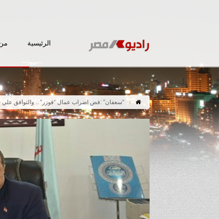
الرئيسية
من 
“سعفان” :فض اضراب عمال “فوزر” .. والتوافق علي حقوق 000