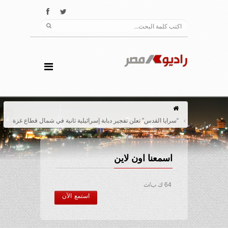
“سرايا القدس” تعلن تفجير دبابة إسرائيلية ثانية في شمال قطاع غزة
اسمعنا اون لاين
64 ك ب/ث
استمع الآن