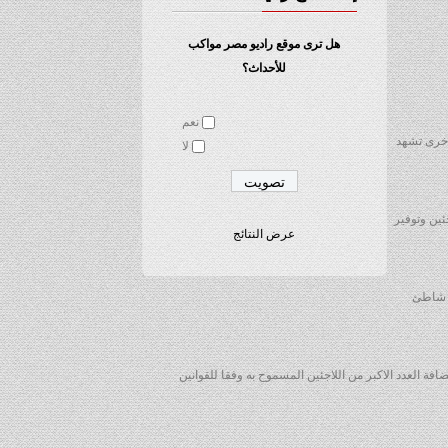
هل ترى موقع راديو مصر مواكب
للأحداث؟
نعم
اخرى تشهد
لا
ئين وتوفير
عرض النتائج
ى شاطئ
فة العدد الاكبر من اللاجئين المسموح به وفقا للقوانين