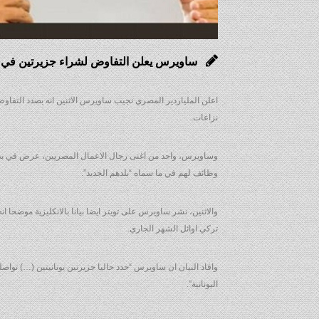
ساويرس يعلن التفاوض لشراء جزيرتين في الي
اعلن الملياردير المصري نجيب ساويرس الاثنين انه بصدد التفا
نزاعات.
وساويرس، واحد من اغنى رجال الاعمال المصريين، عرض في بداية ا
وظائف لهم في ما سماه “بلدهم الجديد”.
والاثنين، نشر ساويرس على تويتر ايضا بيانا بالانكليزية موضحا
تركي اوائل الشهر الجاري.
وافاد البيان ان ساويرس “حدد حاليا جزيرتين يونانيتين (…) تواص
اليونانية”.