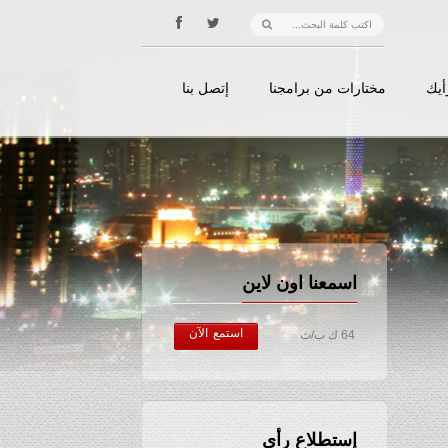
أيك
مختارات من برامجنا
إتصل بنا
اسمعنا اون لاين
استمع الآن
64 ك ب/ث
إستطلاع رأي