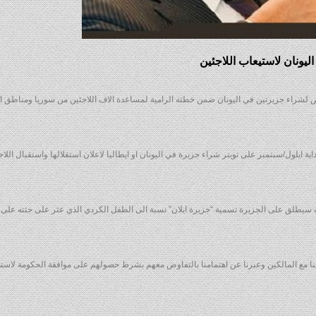
ونان لاستيعاب اللاجئين
وض لشراء جزيرتين في اليونان ضمن خطته الرامية لمساعدة الاف اللاجئين من سوريا ومناطق 
يلول/سبتمبر على تويتر شراء جزيرة في اليونان او ايطاليا لاعلان استقلالها واستقبال اللاج
 انه سيطلق على الجزيرة تسمية “جزيرة ايلان” نسبة الى الطفل الكردي الذي عثر على جثته عل
لنا مع المالكين وعبرنا عن اهتمامنا بالتفاوض معهم بشرط حصولهم على موافقة الحكومة لاستضا