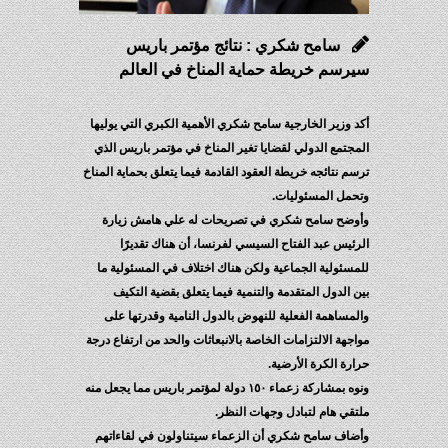
سامح شكري : نتائج مؤتمر باريس
سيرسم خريطة حماية المناخ في العالم
أكد وزير الخارجية سامح شكري الأهمية الكبري التي يوليها
المجتمع الدولي لقضايا تغير المناخ في مؤتمر باريس الذي
ترسم نتائجه خريطة العقود القادمة فيما يتعلق بحماية المناخ
وتحمل المسئوليات.
وأوضح سامح شكري في تصريحات له علي هامش زيارة
الرئيس عبد الفتاح السيسي لفرنسا، أن هناك تقديرًا
للمسئولية الجماعية ولكن هناك اختلاف في المسئولية ما
بين الدول المتقدمة والتنمية فيما يتعلق بقضية التكيف
والمساهمة الفعلية للنهوض بالدول النامية وقدرتها على
مواجهة الالتزامات الخاصة بالانبعاثات والحد من ارتفاع درجة
حرارة الكرة الأرضية.
ونوه بمشاركة زعماء ١٥٠ دولة لمؤتمر باريس مما يجعل منه
ملتقي هام لتبادل وجهات النظر.
وأضاف سامح شكري أن الزعماء سيتناولون في لقاءاتهم