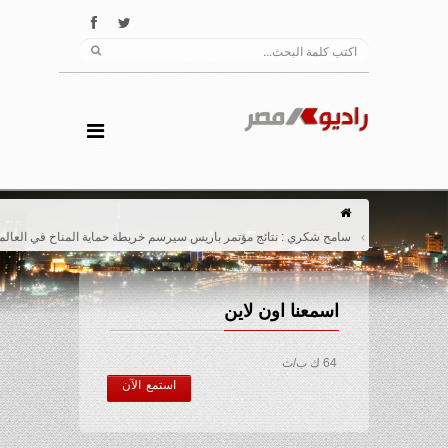
سامح شكري : نتائج مؤتمر باريس سيرسم خريطة حماية المناخ في العالم
اسمعنا اون لاين
64 ك ب/ث
استمع الآن