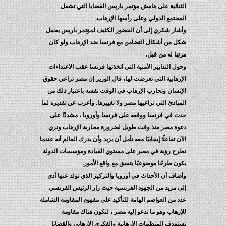
الثنائية على هامش مؤتمر باريس القضايا التي تشغل
المجتمع الدولي وعلى رأسها الإرهاب.
وأشار شكري إلى أن الحضور الكثيف لمؤتمر باريس يحمل
شكل من أشكال التضامن مع فرنسا ضد الإرهاب ولو كان
مرتبا له من قبل.
وحول التدابير الأمنية التي اتخذتها فرنسا عقب الاعتداءات
الإرهابية التي تعرضت لها، قال الوزير إن مصر تراعي حقوق
الإنسان وتحارب الإرهاب في الوقت نفسه باعتبار ذلك من
المبادئ التي تراعيها مصر ولا تغييرها. وأعرب عن تقديره لما
حدث في فرنسا ووقعه على فرنسا وأوروبا ، مشددًا على
دعوة مصر منذ وقت طويل لضرورة محاربة الإرهاب ونري
الآن تفاعلًا إيجابيًا معه نأمل أن يزيد وأن يدرك العالم أنه عندما
نطرح رؤية في مصر على مستوي القيادة ومؤسسات الدولة
يكون طرحًا موضوعيًا يتسق مع واقع الأمور.
وأضاف أن الأحداث في أوروبا والتركيز الذي تولد عنها أدي
إلى مزيد من الجهود الفرنسية حيث زار الرئيس الفرنسي
عدد من العواصم الهامة للتأكيد على مفهوم المقاومة الشاملة
للإرهاب وهو ما تدعو إليه مصر ، لتكون هناك مقاومة
تستهدف المنظمات الإرهابية والفكري الإرهابي والقضايا