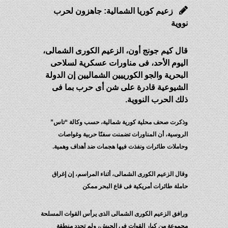
زعيم كوريا الشمالية: جاهزون لحرب
نووية
قال كيم جونج أون، الزعيم الكورى الشمالى،
اليوم الأحد، فى مناورات عسكرية لسلاحى
البحرية والجو الكورييين الشماليين إن الدولة
الشيوعية قادرة على شن أى حرب بما فى
ذلك الحرب النووية.
وذكرت صحف محلية كورية شمالية، حسب وكالة “تاس”
الروسية، أن المناورات تضمنت سفنًا حربية وغواصات
وحاملات طائرات ونفذت فيها هجمات ضد أهداف وهمية.
وقال الزعيم الكورى الشمالى، أثناء المراسم، إن إغراق
حاملة طائرات أمريكية فى قاع البحر ممكن
ورافق الزعيم الكورى الشمالى الذى يرأس القوات المسلحة
مجموعة من كبار القوات فى الجيش، ولم تحدد منطقة