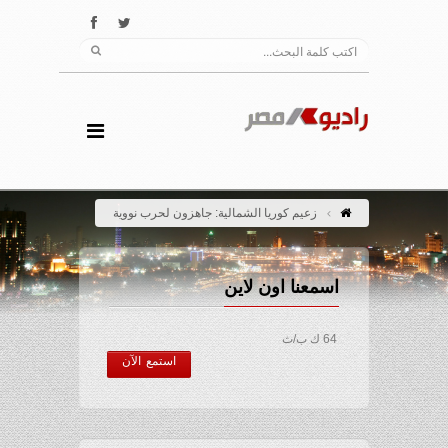
زعيم كوريا الشمالية: جاهزون لحرب نووية
اسمعنا اون لاين
64 ك ب/ث
استمع الآن