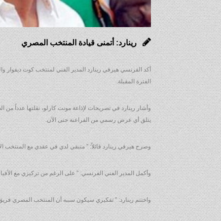
رينارد: أتمنى قيادة المنتخب المصري
الفترة المقبلة.
وأشار رينارد في تصريحات لإذاعة مونت كارلو، نقلتها عدداً من الص
يتلق أي عرض رسمي من الفراعنة حتى الآن.
وصرح هيرفي رينارد قائلاً: ” متبقي لدي في عقدي مع المنتخب الإ
وأكمل المدير الفني الفرنسي: ” على الرغم من تركيزي مع الأفي
واختتم رينارد: ” تفكيري سيكون سببه أن المنتخب المصري فريق كبي