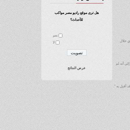
هل ترى موقع راديو مصر مواكب
للأحداث؟
نعم
الفريق المصري خلال
لا
لى أنه لم
عرض النتائج
 أقبل به “.