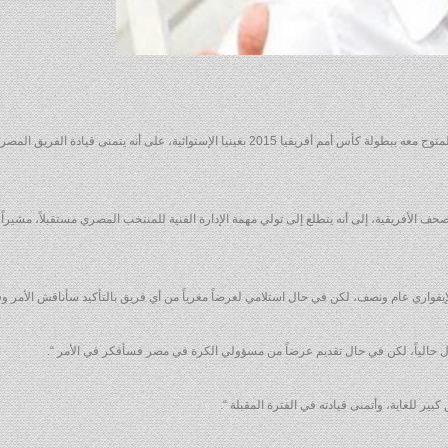
أكد الفرنسي هيرفي رينارد المدير الفني لمنتخب كوت ديفوار والمتوج معه ببطولة كأس أمم أفريقيا 2015 بغينيا الإستوائية، على أنه يتمنى قيادة 
حف الأفريقية، إلى أنه يتطلع إلى تولي مهمة الإدارة الفنية للمنتخب المصري مستقبلاً، مشيراً إ
يفواري عام ونصف، لكن في حال استلامي لعرضاً مغرياً من أي فريق بالتأكيد سأناقش الأمر وقد
ال حالياً، لكن في حال تقديم عرضاً من مسؤولي الكرة في مصر فسأفكر في الأمر “.
ر للغاية، وأتمنى قيادته في الفترة المقبلة “.