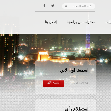
أيك
مختارات من برامجنا
إتصل بنا
اسمعنا اون لاين
استمع الآن
64 ك ب/ث
إستطلاع رأي