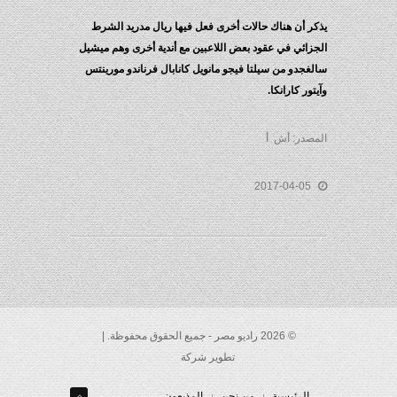
يذكر أن هناك حالات أخرى فعل فيها ريال مدريد الشرط
الجزائي في عقود بعض اللاعبين مع أندية أخرى وهم ميشيل
سالغجدو من سيلتا فيجو مانويل كانابال فرناندو مورينتس
وآيتور كارانكا.
المصدر: أش أ
2017-04-05
© 2026 راديو مصر - جميع الحقوق محفوظة. |
تطوير شركة
الرئيسية
من نحن
المذيعون