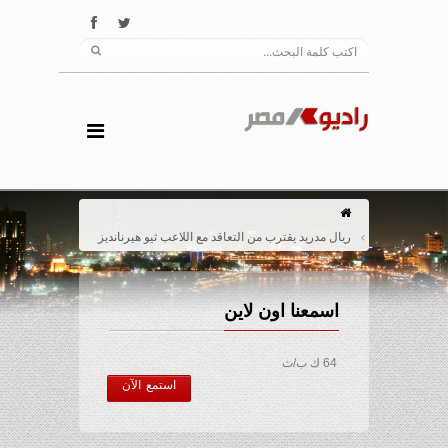
ريال مدريد يقترب من التعاقد مع اللاعب ثيو هيرنانديز
اسمعنا اون لاين
64 ك ب/ث
استمع الآن