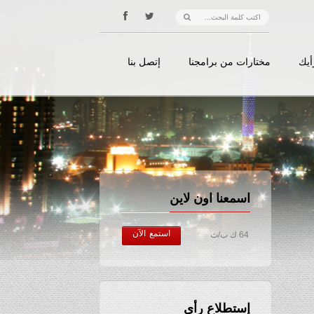
أيك
مختارات من برامجنا
إتصل بنا
اسمعنا اون لاين
استمع الآن
64 ك ب/ث
إستطلاع رأي