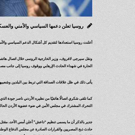
روسيا تعلن دعمها السياسي والأمني والعس
أعلنت روسيا استعدادها لتقديم كل أشكال الدعم السياسي والأ
ونقل سيرجى لافروف، وزير الخارجية الروسى خلال اتصال هاتفى
الحارة في شهداء الحادث الإرهابي ووقوف روسيا إلى جانب مصر
يأتى ذلك في ظل علاقات الصداقة التي تربط بين البلدين وشعبيهم
كما تلقى شكري اتصالًا هاتفيًا من نظيره الأردني ناصر جودة ال
التحرك المشترك في مجلس الأمن في ضوء عضوية الأردن الحال
حادث ذبح المصريين والقرارات الصادرة عن مجلس الدفاع الوط