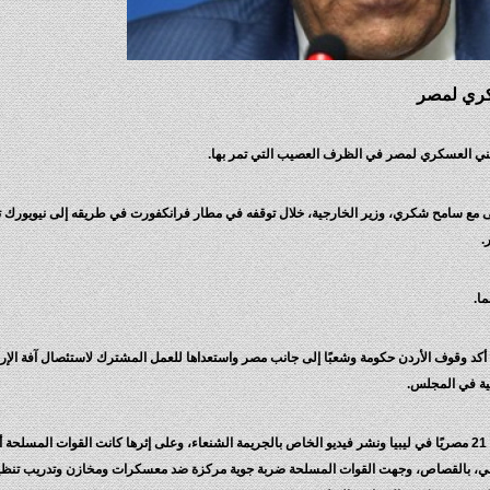
كري لمصر
مني العسكري لمصر في الظرف العصيب التي تمر بها.
 مع سامح شكري، وزير الخارجية، خلال توقفه في مطار فرانكفورت في طريقه إلى نيويورك تع
.
ا.
ذي أكد وقوف الأردن حكومة وشعبًا إلى جانب مصر واستعداها للعمل المشترك لاستئصال آفة الإر
ية في المجلس.
جدير بالذكر أن ما يسمى تنظيم “داعش” أعلن أمس الأحد، مقتل 21 مصريًا في ليبيا ونشر فيديو الخاص بالجريمة الشنعاء، وعلى إثر
ني، بالقصاص، وجهت القوات المسلحة ضربة جوية مركزة ضد معسكرات ومخازن وتدريب تنظيم