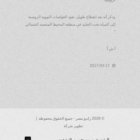
لروسيا” .
وذكر أنه بعد انقطاع طويل، تعود الغواصات النووية الروسية
إلى المياه تحت الجليد في منطقة المحيط المتجمد الشمالي
“.
أ ش أ
2017-03-17
© 2026 راديو مصر - جميع الحقوق محفوظة. |
تطوير شركة
الرئيسية
من نحن
المذيعون