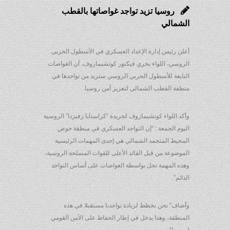
روسيا تزيد تواجد غواصاتها بالقطب
الشمالي
أعلن رئيس إدارة الإعداد العسكري في الأسطول الحربي
الروسي، اللواء بحري فيكتور كوتشيمازوف، أن الغواصات
التابعة للأسطول الحربي الروسي ستزيد من تواجدها في
منطقة القطب الشمالي لتعزيز أمن روسيا.
وأكد اللواء كوتشيمازوف لجريدة “كراسنايا زفيزدا” الروسية
اليوم الجمعة : “إن التواجد العسكري في منطقة حوض
المحيط المتجمد الشمالي هي إحدى المهمات الرئيسية
الموضوعة من قبل القائد الأعلى للقوات المسلحة الروسية،
وهذه المهمة تحل بواسطة الغواصات على أساس التواجد
الدائم”.
وأضاف” نحن نخطط لزيادة تواجدنا مستقبلا في هذه
المنطقة، وهذا يدخل في إطار الحفاظ على الأمن القومي