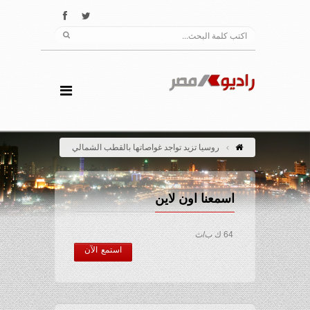
روسيا تزيد تواجد غواصاتها بالقطب الشمالي
اسمعنا اون لاين
64 ك ب/ث
استمع الآن