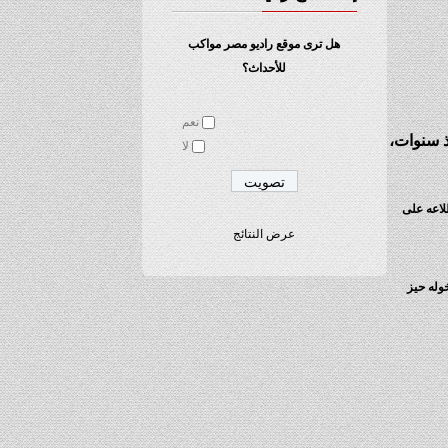
هل ترى موقع راديو مصر مواكب
للأحداث؟
نعم
ذ سنوات،
لا
لاعه على
عرض النتائج
وله حيز