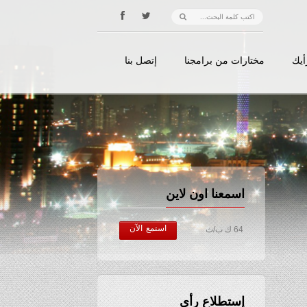
أيك
مختارات من برامجنا
إتصل بنا
اسمعنا اون لاين
استمع الآن
64 ك ب/ث
إستطلاع رأي