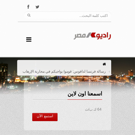
رسالة فرنسا لدافوس: قوموا بواجبكم في محاربة الإرهاب
اسمعنا اون لاين
64 ك ب/ث
استمع الآن