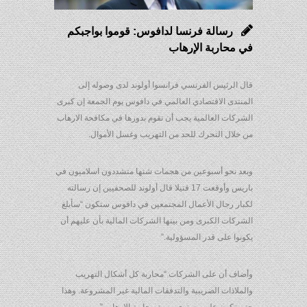
رسالة فرنسا لدافوس: قوموا بواجبكم
في محاربة الإرهاب
قال الرئيس الفرنسي فرانسوا أولوند لدى وصوله إلى
المنتدى الاقتصادي العالمي في دافوس يوم الجمعة إن كبرى
الشركات العالمية يجب أن تقوم بدورها في مكافحة الارهاب
من خلال التحرك للحد من التهريب وغسل الأموال.
وبعد نحو أسبوعين من هجمات شنها متشددون اسلاميون في
باريس وأوقعت 17 قتيلا قال أولوند للصحفيين إن رسالته
لكبار رجال الأعمال المجتمعين في دافوس ستكون “سأبلغ
الشركات الكبرى ومن بينها الشركات المالية بأن عليهم أن
يكونوا على قدر المسؤولية.”
وأضاف أن على الشركات “محاربة كل أشكال التهريب
والملاذات الضريبية والتدفقات المالية غير المشروعة. وهذا