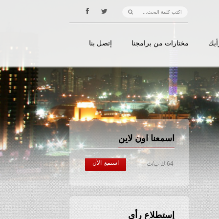
أيك
مختارات من برامجنا
إتصل بنا
اسمعنا اون لاين
استمع الآن
64 ك ب/ث
إستطلاع رأي