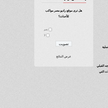
هل ترى موقع راديو مصر مواكب
للأحداث؟
نعم
لا
ملية
عرض النتائج
جه القبلي
ت التي