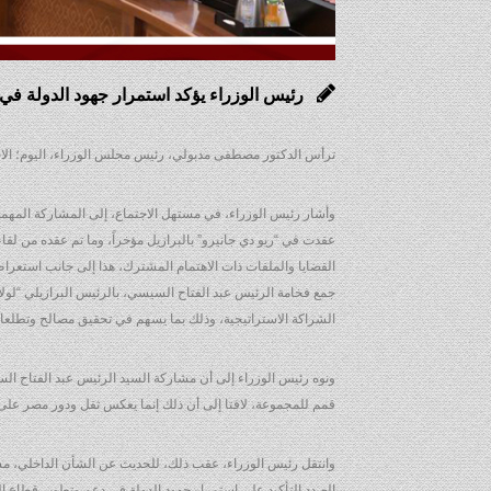
رئيس الوزراء يؤكد استمرار جهود الدولة في
ترأس الدكتور مصطفى مدبولي، رئيس مجلس الوزراء، اليوم؛ ال
وأشار رئيس الوزراء، في مستهل الاجتماع، إلى المشاركة المهم
عقدت في “ريو دي جانيرو” بالبرازيل مؤخراً، وما تم عقده من ل
القضايا والملفات ذات الاهتمام المشترك، هذا إلى جانب استعراض م
جمع فخامة الرئيس عبد الفتاح السيسي، بالرئيس البرازيلي “لولا 
الشراكة الاستراتيجية، وذلك بما يسهم في تحقيق مصالح وتطلعا
ونوه رئيس الوزراء إلى أن مشاركة السيد الرئيس عبد الفتاح ال
قمم للمجموعة، لافتا إلى أن ذلك إنما يعكس ثقل ودور مصر على 
الصدد التأكيد على استمرار جهود الدولة في دعم وتطوير قطاع ا