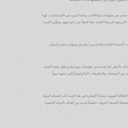
ه مصر من مقومات وإمكانات، وجذبا لمزيد من الاستثمارات لهذا
المرجوة في هذا الصدد، هذا فضلا عن دعم جهود توطين العديد
ليات النسخة الثامنة والعشرين لمعرض ومؤتمر مصر الدولي
ك بالنظر لما يقدمه من تطبيقات وبرامج وحلول تقنية للعديد
من المنتجات والتطبيقات التكنولوجياً التي تشهد نمواً
اقة النووية، مجدداً الإشارة في هذا الصدد إلى اهتمام الدولة
طة الضبعة النووية، تحقيقاً لمزيد من أهداف الدولة التنموية