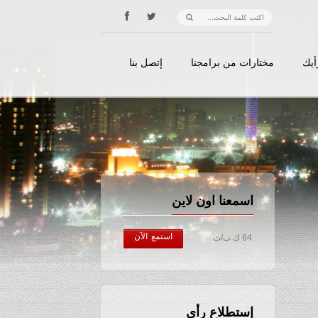
أيك
مختارات من برامجنا
إتصل بنا
اسمعنا اون لاين
استمع الآن
64 ك ب/ث
إستطلاع رأي