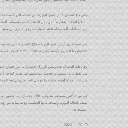
وفى هذا السياق، أشار رئيس الوزراء إلى اهتمام الدولة بصناعة 
القطاع الواعد، وتشجيعاً لمزيد من المشاركة مع مؤسسات القطاع
من الصناعات المغذية لصناعة السيارات، وهو ما يعزز من نسبة ا
من ناحية أخري، أشار رئيس الوزراء، خلال الاجتماع، إلى تشرفه
للتكنولوجيا للشرق الأوسط وأفريقيا Cairo ICT’24”، وما قام به من جولة تفقدية لمختلف أجنحة المعرض.
وفى ذات السياق، جدد رئيس الوزراء الإشارة إلى دور قطاع الات
من القطاعات التنموية والخدمية، بما يسهم في تعزيز كفاءة الأعم
متسارعاً، مؤكداً أهمية مواكبة ما يتوصل إليه العالم في هذا ال
كما نوه الدكتور مصطفى مدبولي، خلال الاجتماع، إلى حضوره نيابة 
بملف الطاقة النووية واستخداماتها السلمية، وذلك بما يدعم رؤية 
المستدامة.
2024-11-20