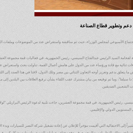
 دعم وتطوير قطاع الصناعة
اجتماع الأسبوعي لمجلس الوزراء، حيث تم مناقشة واستعراض عدد من الموضوعات وملفات الع
ة لفخامة السيد الرئيس عبدالفتاح السيسي، رئيس الجمهورية، في فعاليات قمة مجموعة العش
قاءات ثنائية مع قادة ورؤساء عدد من الدول على هامش أعمال القمة، تناولت بحث واستعراض ع
ا يتعلق بدعم وتعزيز أوجه التعاون الثنائي بين مصر وتلك الدول، لافتا في هذا الصدد إلى اللق
دا سيلفا”، وما تم توقيعه من بيان مشترك عقب اللقاء بشأن ترفيع العلاقات بين البلدين إلى 
ت الشعبين الصديقين.
سيسي، رئيس الجمهورية، في قمة مجموعة العشرين، جاءت تلبية لدعوة الرئيس البرازيلي “لولا 
المستويين الدولي والإقليمي.
لصناعة، وذلك بالنظر لدوره المحوري في دفع مختلف عمليات التنمية، واسهامه بشكل كبير في 