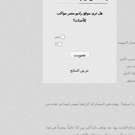
هل ترى موقع راديو مصر مواكب
للأحداث؟
نعم
مل المهمة.
لا
رين، التي
دد من
عرض النتائج
اء الذي
مستوى
دا سيلفا”، وهذه هي المشاركة الرابعة لمصر فيما تم عقده من
وانتقل رئيس الوزراء، عقب ذلك، للحديث عن الشأن الداخلي، مشيراً إلى الاحتفالية التي أقيمت مؤخراً للإعلان عن إعادة تشغيل شركة النصر للسيارات وبدء الإنتاج الجديد بها، بعد توقف دام أكثر من 15 عاماً، مجدداً في هذا
تحقيق المزيد من المستهدفات الاقتصادية.