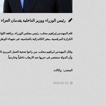
رئيس الوزراء ووزير الداخلية يقدمان العزاء لل
قام المهندس إبراهيم محلب، رئيس مجلس الوزراء، يرافقه اللواء مح
الكرازة المرقسية، بمقر الكاتدرائية بالعباسية، فى شهداء الوط
وقال المهندس ابراهيم محلب، من راحوا ضحية العمل البربرى ا
وأن الدولة ستنتصر فى حربها ضد الارهاب داخلياً وخارجياً.
المصدر: وكالات
2015-02-16