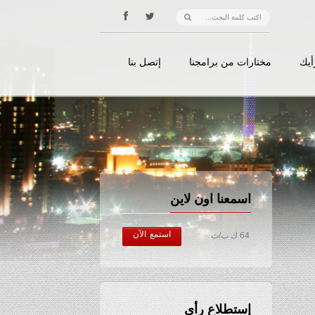
أيك
مختارات من برامجنا
إتصل بنا
اسمعنا اون لاين
استمع الآن
64 ك ب/ث
إستطلاع رأي