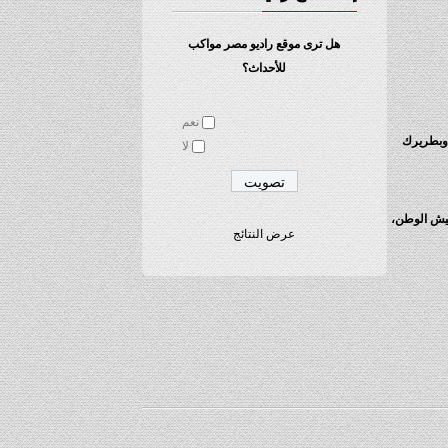
هل ترى موقع راديو مصر مواكب
للأحداث؟
نعم
ة وبطريرك
لا
عيش الوطن،
عرض النتائج