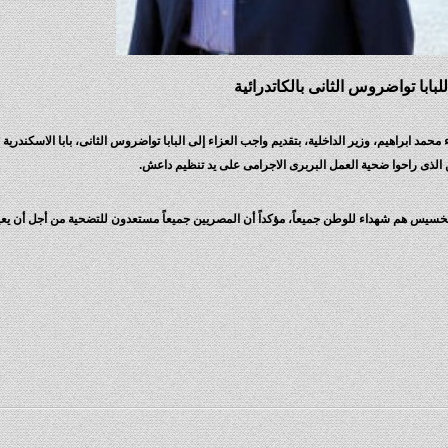
بابا تواضروس الثانى بالكاتدرائية
مد ابراهيم، وزير الداخلية، بتقديم واجب العزاء إلى البابا تواضروس الثانى، بابا الاسكندري
ن الذى راحوا ضحية العمل البربرى الاجرامى على يد تنظيم داعش.
لخسيس هم شهداء للوطن جميعاً، مؤكداً أن المصريين جميعاً مستعدون للتضحية من أجل أن ي