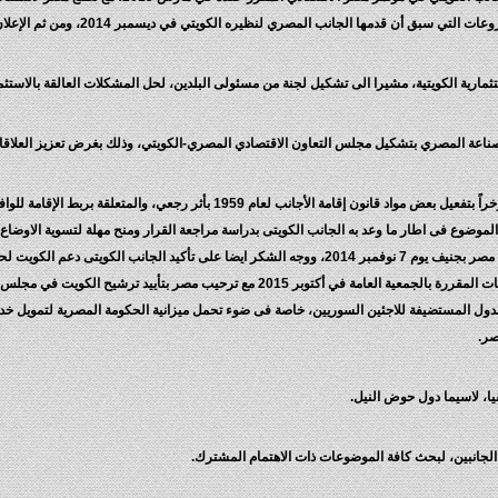
مارية الكويتية، مشيرا الى تشكيل لجنة من مسئولى البلدين، لحل المشكلات العالقة بالاستث
صناعة المصري بتشكيل مجلس التعاون الاقتصادي المصري-الكويتي، وذلك بغرض تعزيز العلاقات
كما تمت الإشارة إلي قرار السلطات الكويتية الذي تم إصداره مؤخراً بتفعيل بعض مواد 
موضوع فى اطار ما وعد به الجانب الكويتى بدراسة مراجعة القرار ومنح مهلة لتسوية الاوضاع 
الكويتي الايجابي خلال المراجعة الدورية لحالة حقوق الإنسان في مصر بجنيف يوم 7 نوفمبر 2014، ووجه الش
ت للدول المستضيفة للاجئين السوريين، خاصة فى ضوء تحمل ميزانية الحكومة المصرية لتمويل خد
يا، لاسيما دول حوض النيل.
الجانبين، لبحث كافة الموضوعات ذات الاهتمام المشترك.