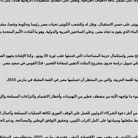
دة، التى تشمل كافة الاطياف العراقية، وتعمل على التصدى للتنظيمات الارهابية هناك، مثل د
يتى على حسن الاستقبال، ونقل له وللشعب الكويتى تحيات مصر رئيسا وحكومة وشعبا، مشيدا با
ناء الذي يقوم به تجاه مصر، وعلي الساحتين العربية والدولية، وهو ما أشادت الأمم المتحدة به 
كما أشاد رئيس الوزراء بحرص الكويت علي الوفاء بتعهداتها لصالح مصر 
لي تمويل دراسة جدوى مشروع المثلث الذهبي (سفاجا-القصير- قنا) القومي في صعيد مصر.
 للقمة العربية، والتي من المنتظر أن تتسلمها مصر في القمة المقبلة في مارس 2015.
 ما تواجهه الأمة من منعطف خطير من التهديدات وأخطار الانقسام والنزاعات المسلحة والإره
 من أجل دعوة الشركاء الدوليين للعمل علي الوقف الفوري لكافة العمليات المسلحة وأعمال ا
سط سلطتها وسيادتها على كامل التراب الليبي، وتحقيق التوافق الوطني والمصالحة، ودعم الحكو
وتقدم رئيس الوزراء بالشكر على تأكيد المشاركة الكبيرة 