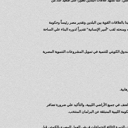
اعش، كما تشهد علاقات البلدين تطورا على صعيد عدد من
لعلاقات القوية بين البلدين وتقدير مصر رئيساً وحكومة
ومنحته لقب “أمير الإنسانية” تقديراً لدوره البناء علي الساحة
واستكمال حزمة المساعدات التي قدمتها عقب ثورة 30 يونيو . وكذا الإشادة بجهود الصندوق الكويتي للتنمية في تمويل المشروعات التنموية المصرية
ابية.
لعنف في جميع الأراضي الليبية، والتأكيد علي ضرورة تضافر
مة الليبية المنبثقة عن البرلمان المنتخب.
من الجانب الكويتي في مؤتمر مصر الاقتصادي المقرر عقده في مارس 2015، مع تطلع مصر لاستئناف الدورة الثالثة لاجتماعات فريقي العمل المصري-الكويتي قبل