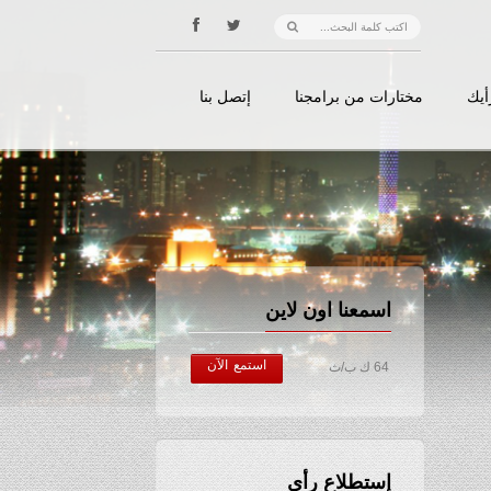
أيك
مختارات من برامجنا
إتصل بنا
اسمعنا اون لاين
استمع الآن
64 ك ب/ث
إستطلاع رأي