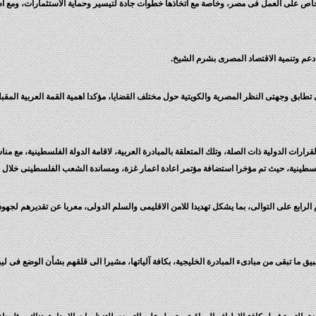
ص على العمل فى مصر، وخاصة مع اتخاذها خطوات جادة لتيسير وحماية الاستثمارات، ومع اصدار
دعم وتنمية الاقتصاد المصرى بشرم الشيخ.
يتى تطابق وجهتى النظر المصرية والكويتية حول مختلف القضايا، مؤكدا اهمية القمة العربية ال
 القرارات الدولية ذات الصلة، وتلك المتعلقة بالمبادرة العربية، لاقامة الدولة الفلسطينية، م
سطينية، حيث تم مؤخرا استضافة مؤتمر اعادة اعمار غزة، ومساندة الشعب الفلسطينى خلال ال
الرابع على التوالى، بما يشكل تهديدا للامن الاقليمى والسلم الدولى، معربا عن تقديرهم لج
ق ما تبقى من مبادىء المبادرة الخليجية، بكافة آلياتها، مشيرا الى قلقهم بشأن الوضع فى ليبي