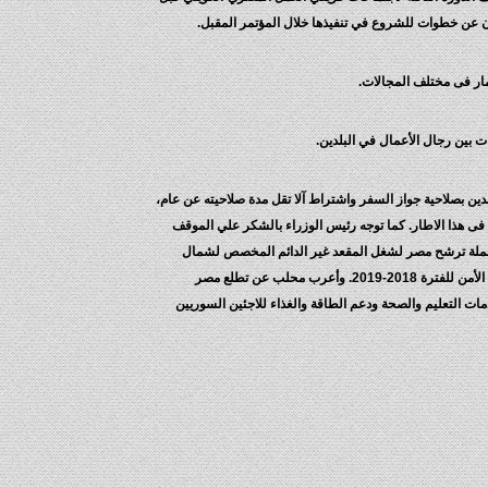
مار فى مختلف المجالات.
 بين رجال الأعمال في البلدين.
قانون إقامة الأجانب لعام 1959 بأثر رجعي، والمتعلقة بربط الإقامة للوافدين بصلاحية جواز السفر واشتراط آلا تقل مدة صلاحيته عن عام،
فى هذا الاطار. كما توجه رئيس الوزراء بالشكر علي الموقف
كر ايضا على تأكيد الجانب الكويتى دعم الكويت لحملة ترشح مصر لشغل المقعد غير الدائم المخصص لشمال
إفريقيا في مجلس الأمن للفترة 2016-2017، وذلك خلال الانتخابات المقررة بالجمعية العامة في أكتوبر 2015 مع ترحيب مصر بتأييد ترشيح الكويت في مجلس الأمن للفترة 2018-2019. وأعرب محلب عن تطلع مصر
مات التعليم والصحة ودعم الطاقة والغذاء للاجئين السوريين