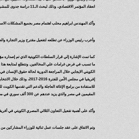
انعقاد المؤتمر الاقتصادي، وذلك لبحث الـ11 دراسة جدوى للمشروعات التي سبق أن قدمها الجانب المصري لنظيره الكويتي في ديسمبر 2014، ومن ثم الإعلان عن خطوات للشروع في تنفيذها خلال المؤتمر المقبل.
وأكد المهندس ابراهيم محلب اهتمام مصر بجميع المشكلات الاستث
وأعرب رئيس الوزراء عن تطلعه لتفعيل مقترح وزير التجارة وال
ما تسبب في فرض غرامات علي المخالفين. ونتطلع لمتابعة هذا ال
للاستفادة من برامج الإغاثة العاجلة والدعم التي تقدمها الكوي
المقيمين في مصر والذي يزيد عددهم عن 300 ألف سوري في مصر.
وأكد على أهمية تفعيل التعاون الثلاثي المصري الكويتي في أفريق
وتم الاتفاق على عقد جلسات عمل ثنائية للوزراء المشاركين من 