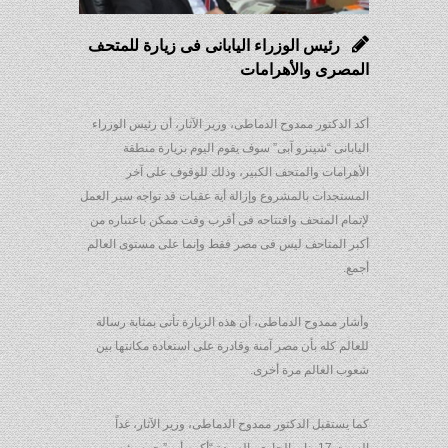
رئيس الوزراء اليابانى فى زيارة للمتحف
المصرى والأهرامات
أكد الدكتور ممدوح الدماطى، وزير الآثار، أن رئيس الوزراء
اليابانى “شينزو آبى” سوف يقوم اليوم بزيارة منطقة
الأهرامات والمتحف الكبير، وذلك للوقوف على آخر
المستجدات بالمشروع وإزالة أية عقبات قد تواجه سير العمل
لإتمام المتحف وافتتاحه فى أقرب وقت ممكن باعتباره من
أكبر المتاحف ليس فى مصر فقط وإنما على مستوى العالم
أجمع.
وأشار ممدوح الدماطى، أن هذه الزيارة تأتى بمثابة رسالة
للعالم كله بأن مصر آمنة وقادرة على استعادة مكانتها بين
شعوب العالم مرة أخرى.
كما يستقبل الدكتور ممدوح الدماطى، وزير الآثار، غداً