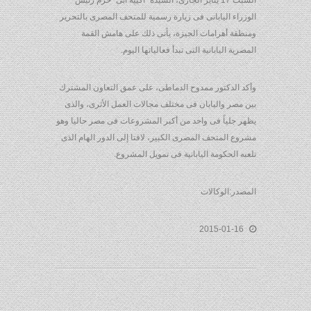
السبت 17 يناير الجارى، السيدة “أكييه أبى” حرم رئيس
الوزراء اليابانى فى زيارة رسمية للمتحف المصرى بالتحرير
ومنطقة أهرامات الجيزة، يأتى ذلك على هامش القمة
المصرية اليابانية التى تبدأ فعالياتها اليوم.
وأكد الدكتور ممدوح الدماطى، على عمق التعاون المشترك
بين مصر واليابان فى مختلف مجالات العمل الأثرى، والذى
يظهر جلياً فى واحد من أكبر المشروعات فى مصر حاليا وهو
مشروع المتحف المصرى الكبير، لافتا إلى الدور الهام الذى
تلعبه الحكومة اليابانية فى تمويل المشروع.
المصدر:الوكالات
2015-01-16