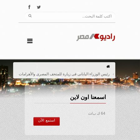
رئيس الوزراء اليابانى فى زيارة للمتحف المصرى والأهرامات
اسمعنا اون لاين
64 ك ب/ث
استمع الآن