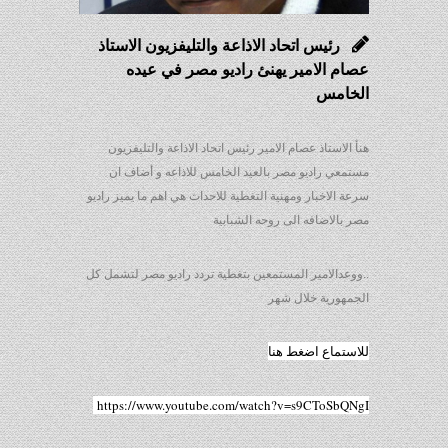
رئيس اتحاد الاذاعة والتليفزيون الاستاذ
عصام الامير يهنئ راديو مصر في عيده
الخامس
هنأ الاستاذ عصام الامير رئيس اتحاد الاذاعة والتليفزيون
مستمعي راديو مصر بالعيد الخامس للاذاعه و أضاف ان
سرعة الاخبار ومهنية التغطية للاحداث هي اهم ما يميز راديو
مصر بالاضافه الى روحه الشبابية
..ووعدالامير المستمعين بتغطية تردد راديو مصر لتشمل كل
الجمهورية خلال شهر
للاستماع اضغط هنا
https://www.youtube.com/watch?v=s9CToSbQNgI