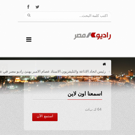
رئيس اتحاد الاذاعة والتليفزيون الاستاذ عصام الامير يهنئ راديو مصر في عيده الخامس
اسمعنا اون لاين
64 ك ب/ث
استمع الآن