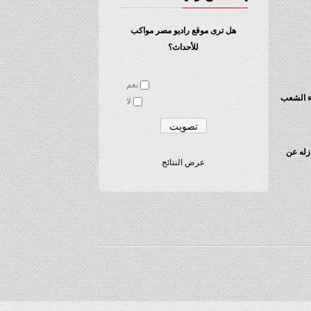
هل ترى موقع راديو مصر مواكب
للأحداث؟
نعم
قي تبرعات أبناء الشعب
لا
ازله عن
عرض النتائج