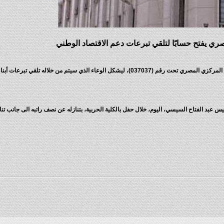
صري يفتح حسابًا لتلقي تبرعات دعم الاقتصاد الوطني
علمت وكالة أنباء الشرق الأوسط أنه تقرر فتح حساب لدى البنك المركزي المصري تحت رقم (037037)، ليشكل الوعاء الذي سيتم من خلاله تل
ئيس عبد الفتاح السيسي، اليوم، خلال حفل بالكلية الحربية، بتنازله عن نصف راتبه الى جانب تن