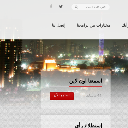
أيك
مختارات من برامجنا
إتصل بنا
اسمعنا اون لاين
استمع الآن
64 ك ب/ث
إستطلاع رأي