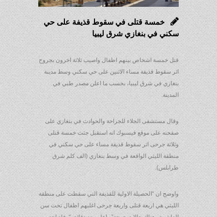
خمسة قتلى في سقوط قذيفة على حي
سكني في بنغازي شرق ليبيا
قتل خمسة اشخاص بينهم اطفال واصيب ثلاثة اخرون بجروح
اثر سقوط قذيفة مساء الاثنين على حي سكني وسط مدينة
بنغازي في شرق ليبيا، بحسب ما اعلن مصدر طبي في
المدينة.
وقال مستشفى الجلاء للجراحة والحوادث في بنغازي على
صفحته على موقع فيسبوك انه استقبل جثث خمسة قتلى
وثلاثة جرحى اثر سقوط قذيفة مساء على حي سكني في
منطقة الليثي الواقعة في وسط بنغازي (الف كلم شرق
طرابلس).
واوضح ان “الحصيلة الاولية للقذيفة التي سقطت على منطقة
الليثي هي اربعة قتلى واربعة جرحى اغلبهم اطفال تحت سن