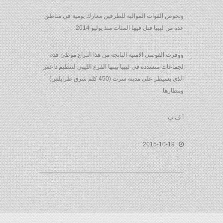
وتخوض القوات الموالية للطرفين معارك يومية في مناطق
عدة من ليبيا قتل فيها المئات منذ يوليو 2014.
ووفرت الفوضى الامنية الناتجة من هذا النزاع موطئ قدم
لجماعات متشددة في ليبيا بينها الفرع الليبي لتنظيم داعش
الذي يسيطر على مدينة سرت (450 كلم شرق طرابلس)
ومطارها.
أ ف ب
2015-10-19