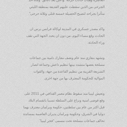
العاشرة وهناك حالات حرجة”.واعلن بعد دقائق “وفاة احد
الجرحى من الذين سقطت عليهم القذيفة بمنطقة الليثي
متأثرا بجراحه لتصبح الحصيلة خمسة قتلى وثلاثة جرحى”.
واكد مصدر عسكري في المدينة لوكالة فرانس برس ان
الحادث وقع مساء اليوم، من دون ان يحدد الجهة التي تقف
وراء الحادثة.
وتشهد بنغازي منذ عام ونصف معارك دامية بين جماعات
مسلحة بعضها متشدد بينها تنظيم داعش وجماعة انصار
الشريعة القريبة من تنظيم القاعدة من جهة، والقوات
الموالية للحكومة المعترف بها من جهة اخرى.
وتعيش ليبيا منذ سقوط نظام معمر القذافي في 2011 على
وقع فوضى امنية ونزاع على السلطة تسببا بانقسام البلاد
قبل اكثر من عام بين سلطتين، حكومة وبرلمان معترف بهما
دوليا في الشرق، وحكومة وبرلمان يديران العاصمة بمساندة
تحالف جماعات مسلحة تحت مسمى “فجر ليبيا”.