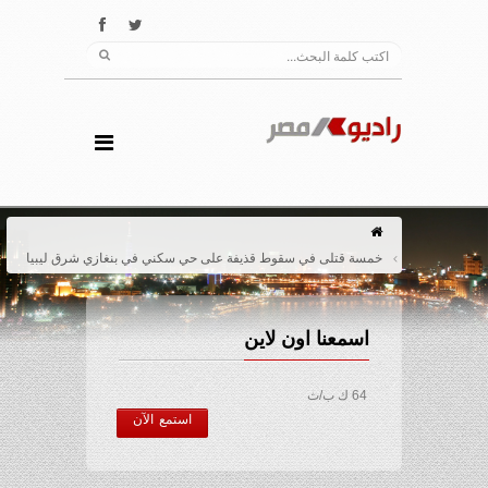
خمسة قتلى في سقوط قذيفة على حي سكني في بنغازي شرق ليبيا
اسمعنا اون لاين
64 ك ب/ث
استمع الآن