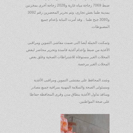
ضبط 7069 زجاجة مياه غازية و2028 زجاجة أخرى بمخزنين
بمدينة طما بغش تجارى، وتم تحرير المحضرين رقم 3092
و3093 جنح طما .. وقد أمرت النيابة بإعدام جميع
المضبوطات.
وتمكنت الحملة أيضا التى ضمت مفاشى التموين ومراقبى
الأغذية من ضبط وإعدام أغذية فاسدة وتحرير محاضر لبعض
المحلات الغير مستوفاة للاشتراطات الصحية وغلق بعض
المحلات الغير مرخصة.
وشدد المحافظ على مفتشى التموين ومراقبى الأغذية
ومسئولى الصحة والسلامة المهنية بمراقبة جميع مصادر
ومنافذ تداول الأغذية بنطاق مدن وقرى المحافظة حفاظا
على صحة المواطنين.