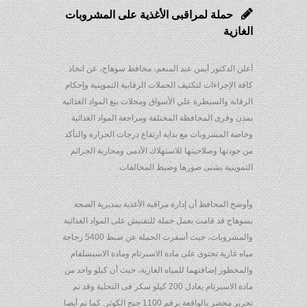
حملة لمراقبى الأغذية على المشروبات
الغازية
أعلن الدكتور أيمن عبد المنعم، محافظ سوهاج، عن اتخاذ
كافة الإجراءات لتكثيف الحملات الرقابية التموينية وإحكام
الرقابة والسيطرة علي الأسواق ومحلات بيع المواد الغذائية
بمدن وقرى المحافظة المختلفة ومراجعة المواد الغذائية
وخاصة المشروبات مع بداية ارتفاع درجات الحرارة والتأكد
من جودتها وصلاحيتها للاستهلاك الآدمى ومحاربة الجرائم
التموينية بشتى صورها وضبط المخالفات.
وأوضح المحافظ أن إدارة مراقبة الأغذية بمديرية الصحة
بسوهاج قد قامت بعمل حملة للتفتيش على المواد الغذائية
والمشروبات، حيث أسفرت الحملة عن ضبط 5400 زجاجة
مياه غازية تحتوى على مادة الاسبرتام ومادة الاسيسلفام
والمحظور إضافتهما للمياه الغازية، حيث أن كيلو واحد من
مادة الاسبرتام يعادل 200 كيلو سكر فى التحلية وقد تم
تحرير محضر بالواقعة برقم 1100 جنح الكوثر. كما تم أيضا