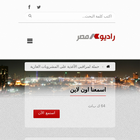
حملة لمراقبى الأغذية على المشروبات الغازية
اسمعنا اون لاين
64 ك ب/ث
استمع الآن