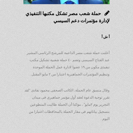
حملة شعب مصر تشكل مكتبها التنفيذي
لإدارة مؤتمرات دعم السيسي
أ ش أ
أعلنت حملة شعب مصر الداعمة للمرشح الرئاسى المشير
عبد الفتاح السيسى وتضم ٤٠ حملة شعبية تشكيل مكتب
تنفيذى مكون من ١٩ عضوا لادارة عمل الحملة الموحدة
وتنظيم المؤتمرات الجماهيرية اعتبارا من ٢ مايو المقبل .
وقال منسق عام الحملة، الكاتب الصحفى محمود نفادى “لقد
تقرر توجية الدعوة لعقد أول مؤتمر جماهيري فى ميدان
التحرير يوم ٢مايو” ، مؤكدا أن الحملة طالبت المتطوعين
بتسجيل بياناتهم فى مقار الحملة بالمحافظات اعتبارا من
اليوم .